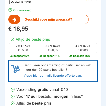
|
Model:
KF290
Op voorraad
Geschikt voor mijn apparaat?
€ 18,95
Altijd de beste prijs
2 x
€ 17,95
3 x
€ 16,95
4 x
€ 15,95
HUISMERK
€ 35,90
€ 50,85
€ 63,80
Je bespaart 5%
Je bespaart 11%
Je bespaart 16%
Bent u een onderneming of particulier en wilt u
meer dan
20
stuks bestellen?
Vraag hier een vrijblijvende offerte aan.
Verzending
gratis
vanaf €40
Voor
17 uur
besteld,
morgen
in huis*
Altijd de
beste
prijs