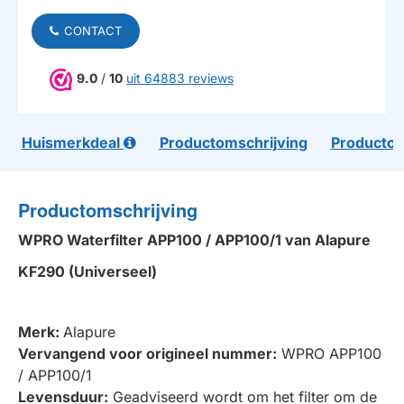
CONTACT
9.0
/
10
uit 64883 reviews
Huismerkdeal
Productomschrijving
Productom
Productomschrijving
WPRO Waterfilter APP100 / APP100/1 van Alapure
KF290 (Universeel)
Merk:
Alapure
Vervangend voor origineel nummer:
WPRO APP100
/ APP100/1
Levensduur:
Geadviseerd wordt om het filter om de