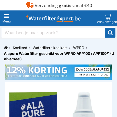
Verzending
gratis
vanaf €40
Waar
ben
je
Koelkast
Waterfilters koelkast
WPRO
naar
h
Alapure Waterfilter geschikt voor WPRO APP100 / APP100/1 (U
op
o
zoek?
niverseel)
m
e