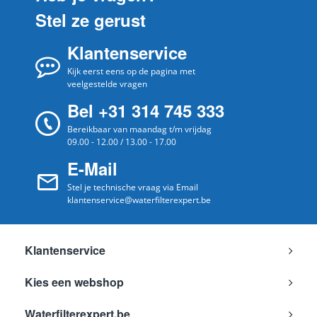
Stel ze gerust
Samsun
RSJ1FESV
g
Samsun
Klantenservice
RSJ1FERS
g
Samsun
Kijk eerst eens op de pagina met
RSJ1FEBP
g
veelgestelde vragen
Samsun
RSH7ZNRS
g
Bel +31 314 745 333
Samsun
RSH5ZFTS1/XEF
g
Bereikbaar van maandag t/m vrijdag
Samsun
09.00 - 12.00 / 13.00 - 17.00
RSH5ZESW
g
E-Mail
Samsun
RSH5YXNA1XES
g
Stel je technische vraag via Email
Samsun
RSH5YXNA/1XES
g
klantenservice@waterfilterexpert.be
Samsun
RSH5YXNA
g
Samsun
RSH5UBTS
g
Klantenservice
Samsun
RSH1ZTRS
g
Kies een webshop
Samsun
RSH1ZTMH
g
Samsun
Waterfilterexpert.be
RSH1UTPE
g