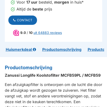
Voor
17 uur
besteld,
morgen
in huis*
Altijd de
beste
prijs
CONTACT
9.0
/
10
uit 64883 reviews
Huismerkdeal
Productomschrijving
Productom
Productomschrijving
Zanussi Longlife Koolstofilter MCFB59PL / MCFB59
Een afzuigkapfilter is ontworpen om de lucht die door
de afzuigkap wordt gezogen te zuiveren. Het filter
vangt vet, stof en andere verontreinigingen op, zodat
deze niet in de keuken terechtkomen. Een