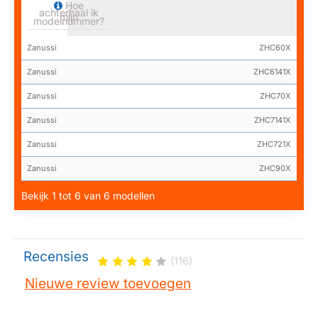
Hoe
achterhaal ik
mijn
modelnummer?
Zanussi
ZHC60X
Zanussi
ZHC6141X
Zanussi
ZHC70X
Zanussi
ZHC7141X
Zanussi
ZHC721X
Zanussi
ZHC90X
Bekijk 1 tot 6 van 6 modellen
Recensies
(116)
Nieuwe review toevoegen