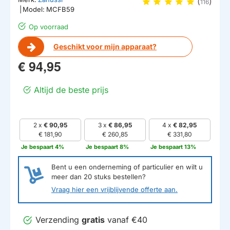
(
)
116
|
Model:
MCFB59
Op voorraad
Geschikt voor mijn apparaat?
€ 94,95
Altijd de beste prijs
2 x
€ 90,95
3 x
€ 86,95
4 x
€ 82,95
€ 181,90
€ 260,85
€ 331,80
Je bespaart 4%
Je bespaart 8%
Je bespaart 13%
Bent u een onderneming of particulier en wilt u
meer dan
20
stuks bestellen?
Vraag hier een vrijblijvende offerte aan.
Verzending
gratis
vanaf €40