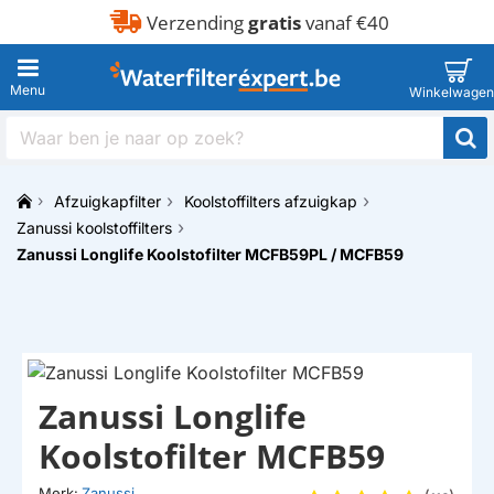
Verzending
gratis
vanaf €40
Waar
ben
je
Afzuigkapfilter
Koolstoffilters afzuigkap
naar
h
op
Zanussi koolstoffilters
o
zoek?
Zanussi Longlife Koolstofilter MCFB59PL / MCFB59
m
e
Zanussi Longlife
Koolstofilter MCFB59
Merk:
Zanussi