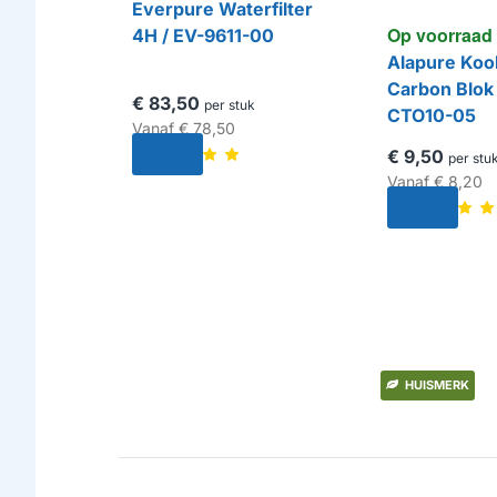
Everpure Waterfilter
Op voorraad
4H / EV-9611-00
Alapure Kool
Carbon Blok
€ 83,50
per stuk
CTO10-05
Vanaf
€ 78,50
€ 9,50
per stu
Vanaf
€ 8,20
HUISMERK