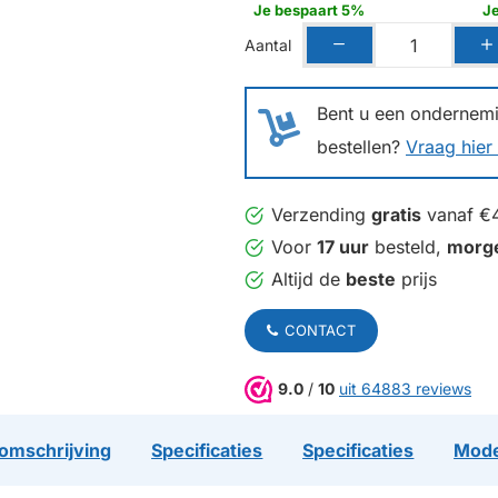
Je bespaart 5%
J
Aantal
Bent u een ondernemin
bestellen?
Vraag hier 
Verzending
gratis
vanaf €
Voor
17 uur
besteld,
morg
Altijd de
beste
prijs
CONTACT
9.0
/
10
uit 64883 reviews
omschrijving
Specificaties
Specificaties
Mode