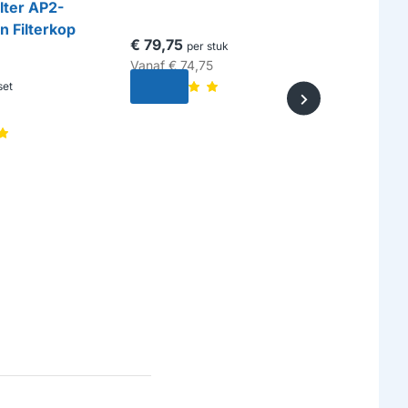
lter AP2-
Alapure W
 Filterkop
geschikt
€ 79,75
per stuk
Vanaf
€ 74,75
€ 9,50
set
per
Vanaf
€ 8,
HUISMERK