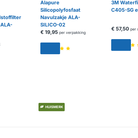
Alapure
3M Waterfi
Silicopolyfosfaat
C405-SG en
stoffilter
Navulzakje ALA-
 ALA-
SILICO-02
€ 57,50
per 
€ 19,95
per verpakking
k
HUISMERK