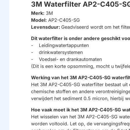
3M Waterfilter AP2-C405-S
Merk:
3M
Model:
AP2-C405-SG
Levensduur:
Geadviseerd wordt om het filt
Dit waterfilter is onder andere geschikt v
- Leidingwatertappunten
- drinkwatersystemen
- Voedsel- en drankautomaten
(Dit is een korte opsomming, mocht u twijfel
Werking van het 3M AP2-C405-SG waterfil
Het 3M AP2-C405-SG waterfilter bestaat uit e
chemische stoffen en andere verontreinigingen
verwijdert het sediment 0.5 micron, hierbij 
Hoe vaak moet ik het 3M AP2-C405-SG wate
Het wisselen van het 3M AP2-C405-SG waterf
worden voltooid. Let op, de vervangingsfrequen