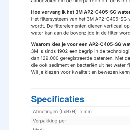
aanbevolen om de filterpatroon om de 6 tot
Hoe vervang ik het 3M AP2-C405-SG waterf
Het filtersysteem van het 3M AP2-C405-SG wa
wordt. De filterelementen dienen verticaal op 
water kan aan de bovenzijde in de filter word
Waarom kies je voor een AP2-C405-SG wate
3M is sinds 1902 een begrip in de technolo
dan 129.000 geregistreerde patenten. Met dez
die ook sediment en bacteriën uit het water f
Wil je kiezen voor kwaliteit en bewezen kenn
Specificaties
Afmetingen (LxBxH) in mm
Verpakking per