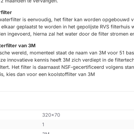
 12 maanden te vervangen.
ilter
terfilter is eenvoudig, het filter kan worden opgebouwd 
elkaar geplaatst te worden in het gepolijste RVS filterhuis w
en ingevoerd, hierna zal het water door de filter stromen e
rfilter van 3M
gische wereld, momenteel staat de naam van 3M voor 51 ba
e innovatieve kennis heeft 3M zich verdiept in de filtertec
iltert. Het filter is daarnaast NSF-gecertificeerd volgens s
is, kies dan voor een koolstoffilter van 3M
320x70
1