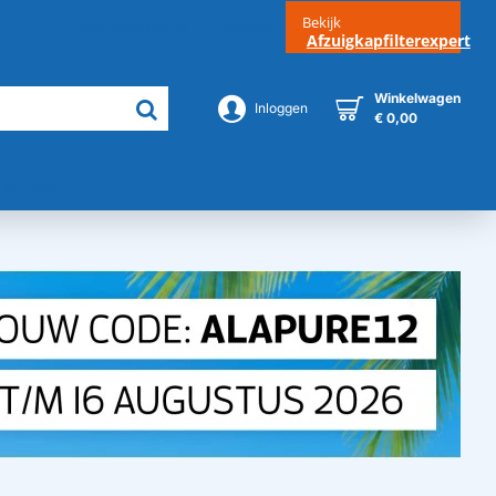
Bekijk
Klantenservice
Contact
Afzuigkapfilterexpert
Winkelwagen
Inloggen
€ 0,00
Merken