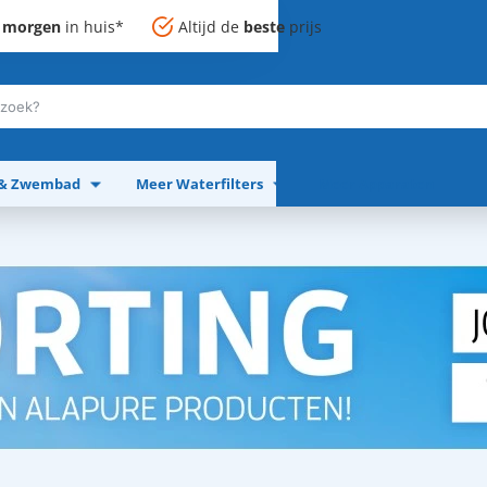
,
morgen
in huis*
Altijd de
beste
prijs
 & Zwembad
Meer Waterfilters
Meer Apparaten