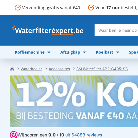
Verzending
gratis
vanaf €40
Voor
17 uur
besteld
Waar
ben
je
Koffiemachine
Afzuigkap
Koelkast
Spa
naar
op
zoek?
Waterkoeler
Accessoires
3M Waterfilter AP2-C405-SG
home
Wij scoren een
9.0
/
10
uit 64883 reviews