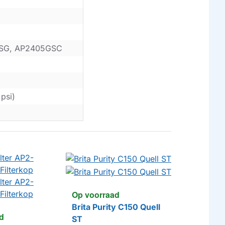
5SG, AP2405GSC
 psi)
Op voorraad
Brita Purity C150 Quell
d
Op voorr
ST