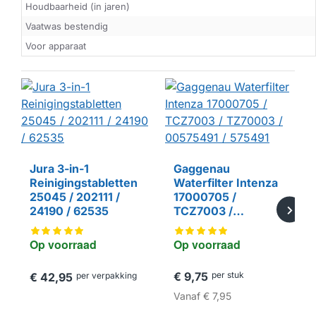
Houdbaarheid (in jaren)
Vaatwas bestendig
Voor apparaat
Jura 3-in-1
Gaggenau
Reinigingstabletten
Waterfilter Intenza
25045 / 202111 /
17000705 /
24190 / 62535
TCZ7003 /
TZ70003 /
00575491 / 575491
Op voorraad
Op voorraad
€ 9,75
per stuk
€ 42,95
per verpakking
Vanaf
€ 7,95