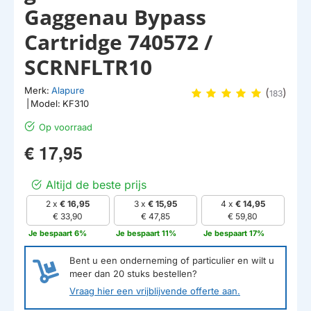
Gaggenau Bypass
Cartridge 740572 /
SCRNFLTR10
Merk:
Alapure
(
)
183
|
Model:
KF310
Op voorraad
€ 17,95
Altijd de beste prijs
2 x
€ 16,95
3 x
€ 15,95
4 x
€ 14,95
€ 33,90
€ 47,85
€ 59,80
Je bespaart 6%
Je bespaart 11%
Je bespaart 17%
Bent u een onderneming of particulier en wilt u
meer dan
20
stuks bestellen?
Vraag hier een vrijblijvende offerte aan.