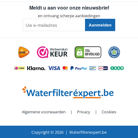
Meldt u aan voor onze nieuwsbrief
en ontvang scherpe aanbiedingen
Uw
Aanmelden
e-
mailadres
Algemene voorwaarden
|
Privacy
|
Cookies
Copyright ©
2026 | Waterfilterexpert.be