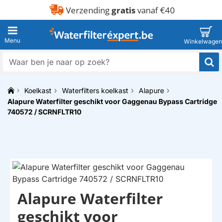
Verzending
gratis
vanaf €40
Waar
ben
je
Koelkast
Waterfilters koelkast
Alapure
naar
h
Alapure Waterfilter geschikt voor Gaggenau Bypass Cartridge
op
o
zoek?
740572 / SCRNFLTR10
m
e
Alapure Waterfilter
HUISMERK
geschikt voor