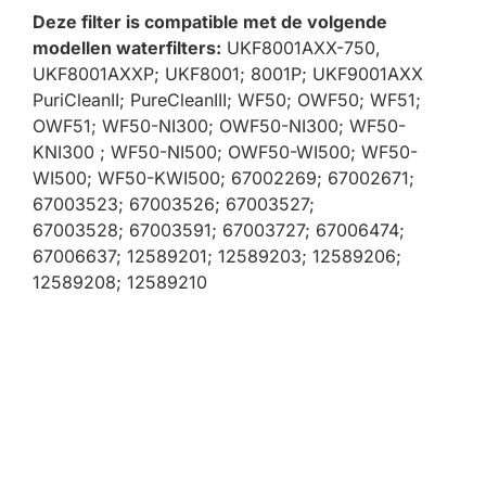
Deze filter is compatible met de volgende
modellen waterfilters:
UKF8001AXX-750,
UKF8001AXXP; UKF8001; 8001P; UKF9001AXX
PuriCleanII; PureCleanIII; WF50; OWF50; WF51;
OWF51; WF50-NI300; OWF50-NI300; WF50-
KNI300 ; WF50-NI500; OWF50-WI500; WF50-
WI500; WF50-KWI500; 67002269; 67002671;
67003523; 67003526; 67003527;
67003528; 67003591; 67003727; 67006474;
67006637; 12589201; 12589203; 12589206;
12589208; 12589210