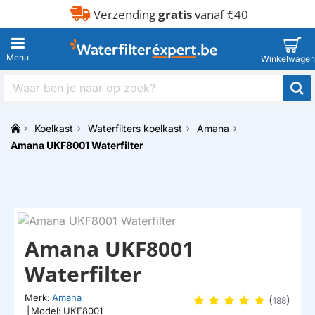
Verzending
gratis
vanaf €40
Waar
ben
je
Koelkast
Waterfilters koelkast
Amana
naar
WEL EEN ALTERNATIEF BESCHIKBAAR
h
op
Amana UKF8001 Waterfilter
o
zoek?
m
e
Amana UKF8001
Waterfilter
Merk:
Amana
(
)
188
|
Model:
UKF8001