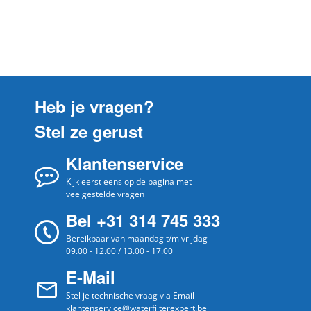
Amana
AS26 HBCLXIINV
Amana
AS26 HBHBS
Amana
AS26 HBMXMSINT
Amana
AS26 HBPROINT
Heb je vragen?
Amana
AS26 HBTKSINT
Stel ze gerust
Amana
DEFINITION 228DIRS
Klantenservice
Amana
GZ2626
Amana
Kijk eerst eens op de pagina met
XR SS267BB
veelgestelde vragen
Amana
XRSS465BB
Bel +31 314 745 333
Bereikbaar van maandag t/m vrijdag
09.00 - 12.00 / 13.00 - 17.00
E-Mail
Stel je technische vraag via Email
klantenservice@waterfilterexpert.be