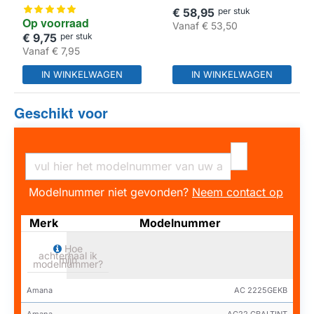
17008835
€ 58,95
per stuk
Op voorraad
Vanaf
€ 53,50
€ 9,75
per stuk
Vanaf
€ 7,95
IN WINKELWAGEN
IN WINKELWAGEN
Geschikt voor
Modelnummer niet gevonden?
Neem contact op
Merk
Modelnummer
Hoe
achterhaal ik
mijn
modelnummer?
Amana
AC 2225GEKB
Amana
AC22 GBALTINT