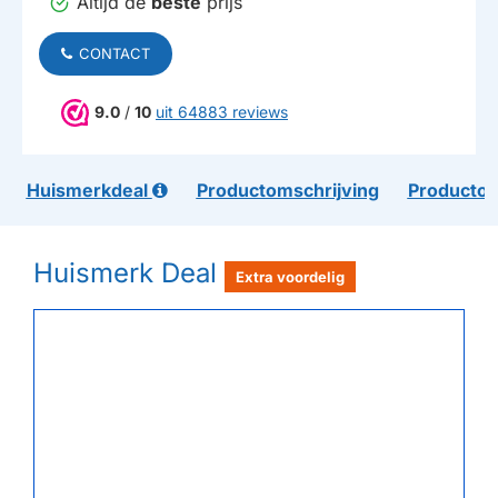
Altijd de
beste
prijs
CONTACT
9.0
/
10
uit 64883 reviews
Huismerkdeal
Productomschrijving
Productom
Huismerk Deal
Extra voordelig