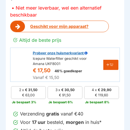
Niet meer leverbaar, wel een alternatief
beschikbaar
Geschikt voor mijn apparaat?
Altijd de beste prijs
Probeer onze huismerkvariant
Icepure Waterfilter geschikt voor
Amana UKF8001
€ 17,50
46% goedkoper
Vanaf
€ 15,50
2 x
€ 31,50
3 x
€ 30,50
4 x
€ 29,90
€ 63,00
€ 91,50
€ 119,60
Je bespaart 3%
Je bespaart 6%
Je bespaart 8%
Verzending
gratis
vanaf €40
Voor
17 uur
besteld,
morgen
in huis*