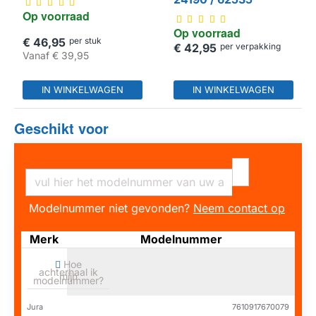
Op voorraad
Op voorraad
€ 46,95
per stuk
€ 42,95
per verpakking
Vanaf
€ 39,95
IN WINKELWAGEN
IN WINKELWAGEN
Geschikt voor
Modelnummer niet gevonden?
Neem contact op
Merk
Modelnummer
Hoe
achterhaal ik
mijn
modelnummer?
Jura
7610917670079