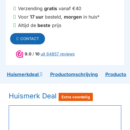
Verzending
gratis
vanaf €40
Voor
17 uur
besteld,
morgen
in huis*
Altijd de
beste
prijs
CONTACT
9.0
/
10
uit 64857 reviews
Huismerkdeal
Productomschrijving
Productom
Huismerk Deal
Extra voordelig