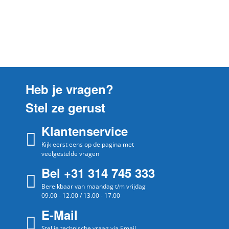
Jura
C55
Jura
C9/90 NEW GENERATION
Jura
ENA 7
Jura
ENA MICRO 5
Jura
ENA MICRO SERIE
Heb je vragen?
Jura
F5
Stel ze gerust
Jura
F50
Klantenservice
Jura
F90
Jura
Kijk eerst eens op de pagina met
F900
veelgestelde vragen
Jura
GIGA 5
Bel +31 314 745 333
Jura
IMPRESSA A9
Bereikbaar van maandag t/m vrijdag
09.00 - 12.00 / 13.00 - 17.00
Jura
IMPRESSA C55
E-Mail
Jura
IMPRESSA F50
Stel je technische vraag via Email