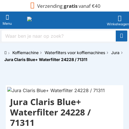
Verzending
gratis
vanaf €40
Waar
ben
je
Koffiemachine
Waterfilters voor koffiemachines
Jura
naar
h
op
Jura Claris Blue+ Waterfilter 24228 / 71311​​​​​​​
o
zoek?
m
e
Jura Claris Blue+
Waterfilter 24228 /
71311​​​​​​​