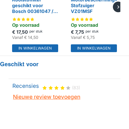
HUISMERK
geschikt voor
Stofzuiger
Bosch 00361047 /
VZ01MSF
361047
Op voorraad
Op voorraad
€ 17,50
per stuk
€ 7,75
per stuk
Vanaf
€ 14,50
Vanaf
€ 5,75
IN WINKELWAGEN
IN WINKELWAGEN
Geschikt voor
Recensies
(83)
Nieuwe review toevoegen