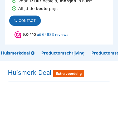
Voor
17 uur
besteld,
morgen
in huis*
Altijd de
beste
prijs
CONTACT
9.0
/
10
uit 64883 reviews
Huismerkdeal
Productomschrijving
Productomsc
Huismerk Deal
Extra voordelig