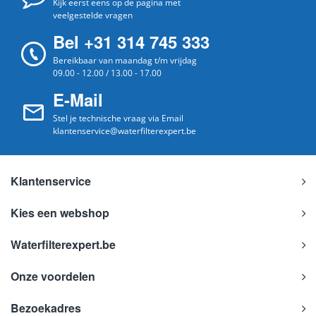
Kijk eerst eens op de pagina met
veelgestelde vragen
Bel +31 314 745 333
Bereikbaar van maandag t/m vrijdag
09.00 - 12.00 / 13.00 - 17.00
E-Mail
Stel je technische vraag via Email
klantenservice@waterfilterexpert.be
Klantenservice
Kies een webshop
Waterfilterexpert.be
Onze voordelen
Bezoekadres