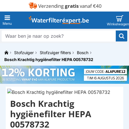
Verzending
gratis
vanaf €40
Waar
ben
je
Stofzuiger
Stofzuiger filters
Bosch
naar
h
op
Bosch Krachtig hygiënefilter HEPA 00578732
o
zoek?
m
e
Bosch Krachtig
hygiënefilter HEPA
00578732