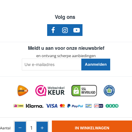
Volg ons
Meldt u aan voor onze nieuwsbrief
en ontvang scherpe aanbiedingen
Uw
Aanmelden
e-
mailadres
Algemene voorwaarden
|
Privacy
|
Cookies
IN WINKELWAGEN
Aantal