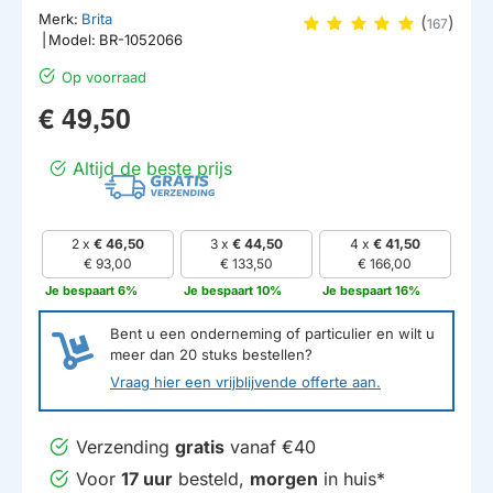
Merk:
Brita
(
)
167
|
Model:
BR-1052066
Op voorraad
€ 49,50
Altijd de beste prijs
2 x
€ 46,50
3 x
€ 44,50
4 x
€ 41,50
€ 93,00
€ 133,50
€ 166,00
Je bespaart 6%
Je bespaart 10%
Je bespaart 16%
Bent u een onderneming of particulier en wilt u
meer dan
20
stuks bestellen?
Vraag hier een vrijblijvende offerte aan.
Verzending
gratis
vanaf €40
Voor
17 uur
besteld,
morgen
in huis*