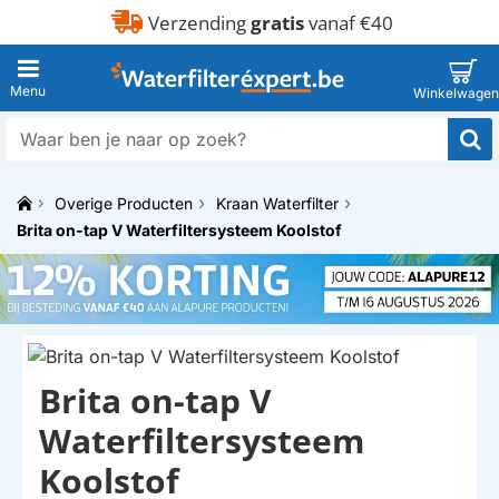
Verzending
gratis
vanaf €40
Waar
ben
je
Overige Producten
Kraan Waterfilter
naar
h
op
Brita on-tap V Waterfiltersysteem Koolstof
o
zoek?
m
e
Brita on-tap V
Waterfiltersysteem
Koolstof