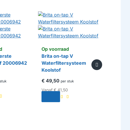
d
Op voorraad
erste
Brita on-tap V
rf 20006942
Waterfiltersysteem
Koolstof
€ 49,50
stuk
per stuk
Vanaf
€ 41,50