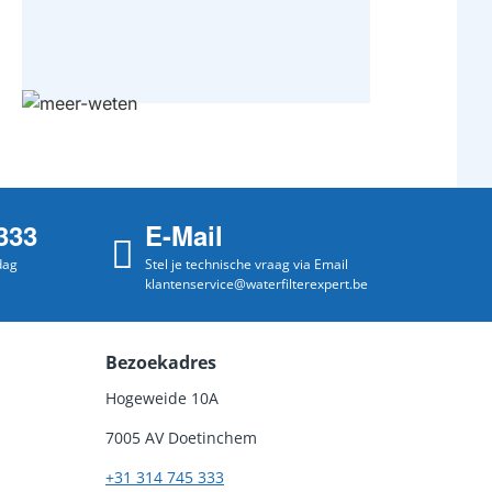
333
E-Mail
dag
Stel je technische vraag via Email
klantenservice@waterfilterexpert.be
Bezoekadres
Hogeweide 10A
7005 AV Doetinchem
+31 314 745 333