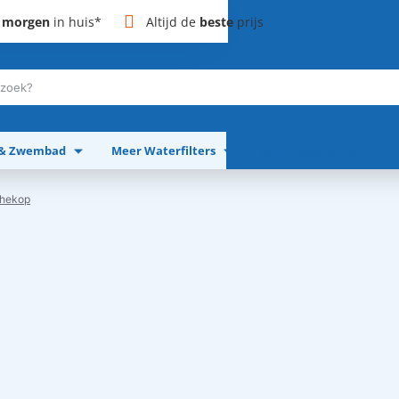
,
morgen
in huis*
Altijd de
beste
prijs
 & Zwembad
Meer Waterfilters
Meer Apparaten
chekop