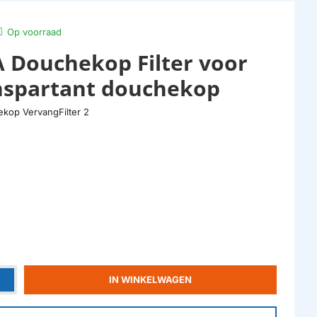
Op voorraad
PA Douchekop Filter voor
nspartant douchekop
kop VervangFilter 2
IN WINKELWAGEN