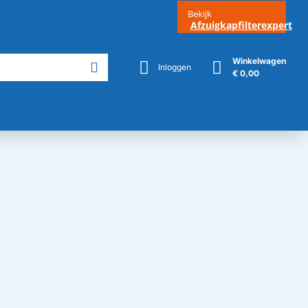
Bekijk
Klantenservice
Contact
Afzuigkapfilterexpert
Winkelwagen
Inloggen
€ 0,00
Merken