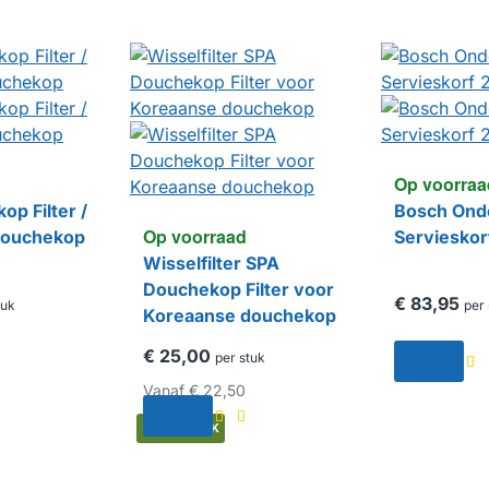
Op voorraa
p Filter /
Bosch Ond
Op voorraad
douchekop
Serviesko
Wisselfilter SPA
Douchekop Filter voor
€ 83,95
tuk
per 
Koreaanse douchekop
€ 25,00
per stuk
Vanaf
€ 22,50
HUISMERK