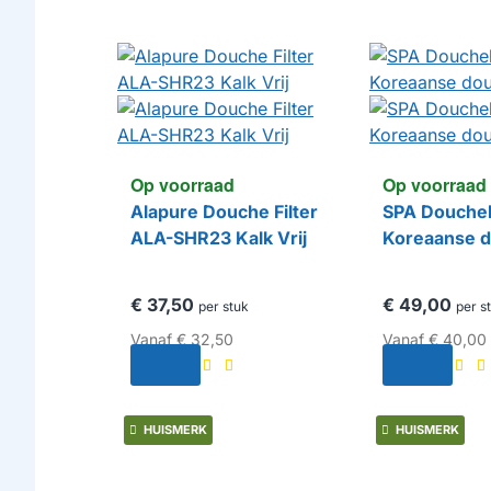
Op voorraad
Op voorraad
Alapure Douche Filter
SPA Doucheko
ALA-SHR23 Kalk Vrij
Koreaanse 
€ 37,50
€ 49,00
per stuk
per s
Vanaf
€ 32,50
Vanaf
€ 40,00
HUISMERK
HUISMERK