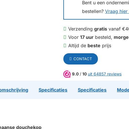
Bent u een ondernemin
bestellen?
Vraag hier 
Verzending
gratis
vanaf €4
Voor
17 uur
besteld,
morge
Altijd de
beste
prijs
CONTACT
9.0
/
10
uit 64857 reviews
omschrijving
Specificaties
Specificaties
Mode
oreaanse douchekop