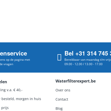
tenservice
Bel +31 314 745 
 eens op de pagina met
Bereikbaar van maandag t/m vrij
de vragen
09.00 - 12.00 / 13.00 - 17.00
Waterfilterexpert.be
elen
ing v.a. € 40,-
Over ons
r besteld, morgen in huis
Contact
 prijs
Blog