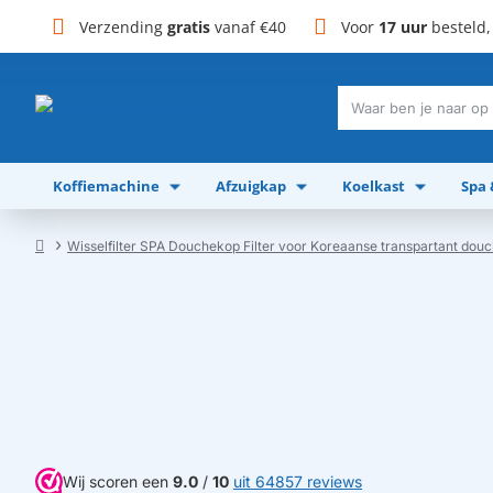
Verzending
gratis
vanaf €40
Voor
17 uur
besteld
Waar
ben
je
Koffiemachine
Afzuigkap
Koelkast
Spa
naar
op
zoek?
Wisselfilter SPA Douchekop Filter voor Koreaanse transpartant dou
home
Wij scoren een
9.0
/
10
uit 64857 reviews