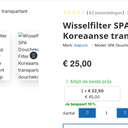
(
)
83 beoordelingen
Wisselfilter S
Koreaanse tra
Merk:
Alapure
Model:
SPA Douche
|
€ 25,00
Altijd de beste prijs
2 x
€ 22,50
€ 45,00
Je bespaart 10%
Aantal