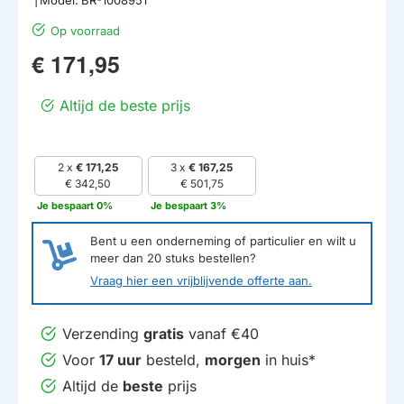
Op voorraad
€ 171,95
Altijd de beste prijs
2 x
€ 171,25
3 x
€ 167,25
€ 342,50
€ 501,75
Je bespaart 0%
Je bespaart 3%
Bent u een onderneming of particulier en wilt u
meer dan
20
stuks bestellen?
Vraag hier een vrijblijvende offerte aan.
Verzending
gratis
vanaf €40
Voor
17 uur
besteld,
morgen
in huis*
Altijd de
beste
prijs