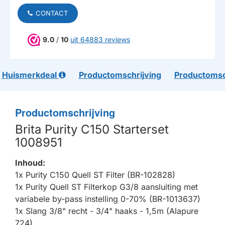
CONTACT
9.0
/
10
uit 64883 reviews
Huismerkdeal
Productomschrijving
Productomsc
Productomschrijving
Brita Purity C150 Starterset
1008951
Inhoud:
1x Purity C150 Quell ST Filter (BR-102828)
1x Purity Quell ST Filterkop G3/8 aansluiting met
variabele by-pass instelling 0-70% (BR-1013637)
1x Slang 3/8" recht - 3/4" haaks - 1,5m (Alapure
724)