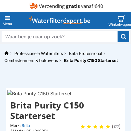
Verzending
gratis
vanaf €40
Waar
ben
je
Professionele Waterfilters
Brita Professional
naar
h
op
Combisteamers & bakovens
Brita Purity C150 Starterset
o
zoek?
m
e
Brita Purity C150
Starterset
Merk:
Brita
(
)
177
|
Model:
BR-1008951