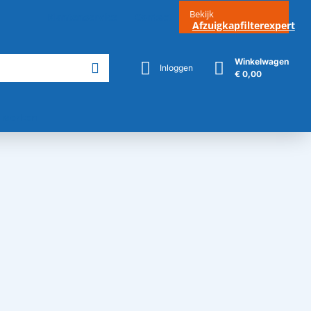
Bekijk
Klantenservice
Contact
Afzuigkapfilterexpert
Winkelwagen
Inloggen
€ 0,00
Merken