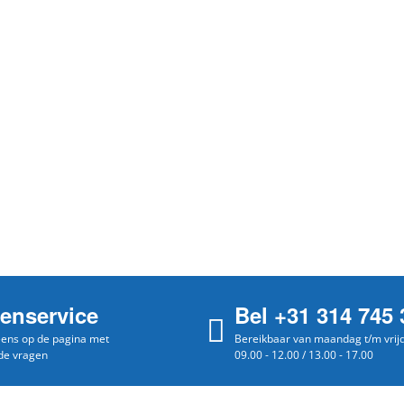
tenservice
Bel +31 314 745 
 eens op de pagina met
Bereikbaar van maandag t/m vrij
de vragen
09.00 - 12.00 / 13.00 - 17.00