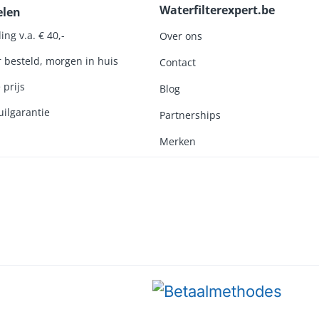
Waterfilterexpert.be
elen
ing v.a. € 40,-
Over ons
r besteld, morgen in huis
Contact
 prijs
Blog
ilgarantie
Partnerships
Merken