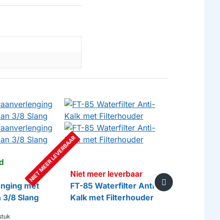
NIET MEER LEVERBAAR
d
Op voorr
Niet meer leverbaar
Brita Puri
enging met
FT-85 Waterfilter Anti-
1013637
 3/8 Slang
Kalk met Filterhouder
€ 59,75
stuk
pe