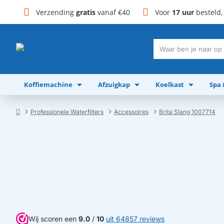
Verzending
gratis
vanaf €40
Voor
17 uur
besteld
Waar
ben
je
Koffiemachine
Afzuigkap
Koelkast
Spa
naar
op
zoek?
Professionele Waterfilters
Accessoires
Brita Slang 1007714
home
Wij scoren een
9.0
/
10
uit 64857 reviews