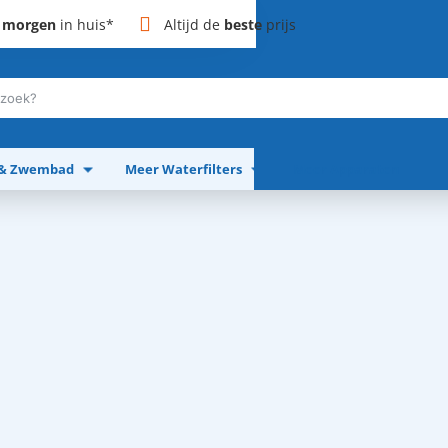
,
morgen
in huis*
Altijd de
beste
prijs
 & Zwembad
Meer Waterfilters
Meer Apparaten