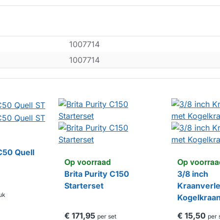
1007714
1007714
 C50 Quell
Op voorraad
Op voorraa
Brita Purity C150
3/8 inch
Starterset
Kraanverl
uk
Kogelkraan
€ 171,95
€ 15,50
per set
per 