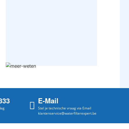
333
E-Mail
dag
Stel je technische vraag via Email
klantenservice@waterfilterexpert.be