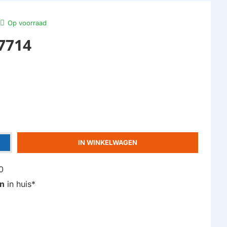
Op voorraad
07714
IN WINKELWAGEN
0
n
in huis*