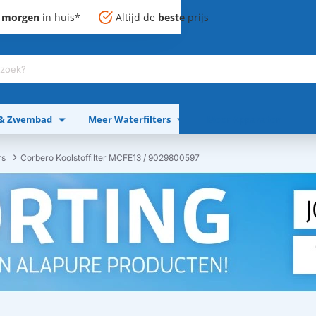
,
morgen
in huis*
Altijd de
beste
prijs
 & Zwembad
Meer Waterfilters
Meer Apparaten
rs
Corbero Koolstoffilter MCFE13 / 9029800597