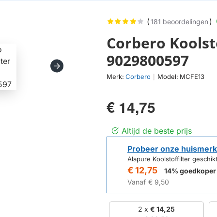
(
)
181 beoordelingen
Corbero Koolst
9029800597
Merk:
Corbero
Model:
MCFE13
|
€ 14,75
Altijd de beste prijs
Probeer onze huismerk
Alapure Koolstoffilter gesch
€ 12,75
14% goedkoper
Vanaf
€ 9,50
2 x
€ 14,25