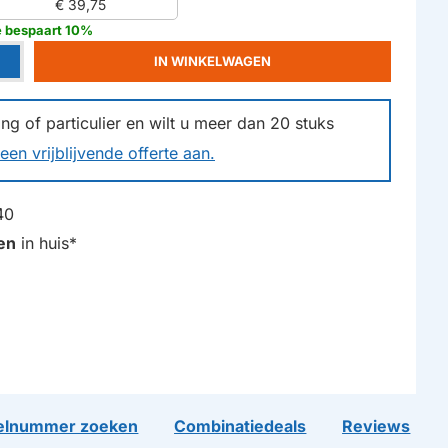
€ 39,75
e bespaart 10%
IN WINKELWAGEN
g of particulier en wilt u meer dan
20
stuks
een vrijblijvende offerte aan.
40
en
in huis*
lnummer zoeken
Combinatiedeals
Reviews