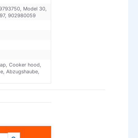
29793750, Model 30,
97, 902980059
ap, Cooker hood,
ube, Abzugshaube,