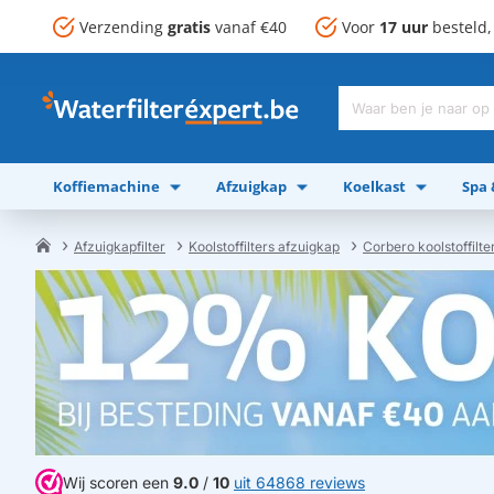
Verzending
gratis
vanaf €40
Voor
17 uur
besteld
Waar
ben
je
Koffiemachine
Afzuigkap
Koelkast
Spa
naar
op
zoek?
Afzuigkapfilter
Koolstoffilters afzuigkap
Corbero koolstoffilte
home
Wij scoren een
9.0
/
10
uit 64868 reviews