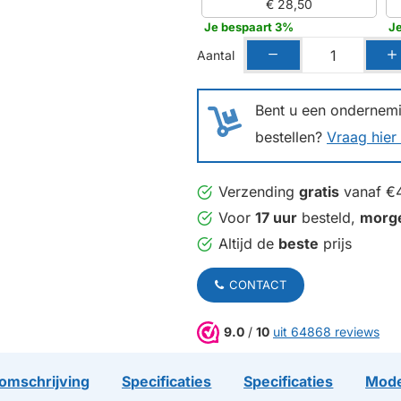
€ 28,50
Je bespaart 3%
J
Aantal
Bent u een ondernemin
bestellen?
Vraag hier 
Verzending
gratis
vanaf €
Voor
17 uur
besteld,
morg
Altijd de
beste
prijs
CONTACT
9.0
/
10
uit 64868 reviews
omschrijving
Specificaties
Specificaties
Mode