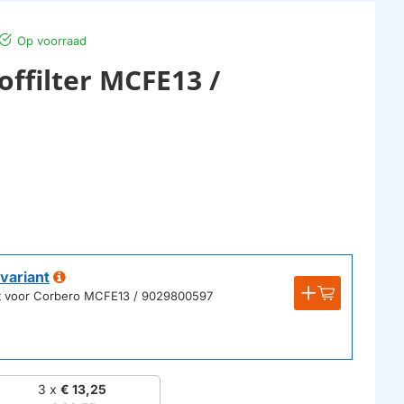
Op voorraad
offilter MCFE13 /
variant
ikt voor Corbero MCFE13 / 9029800597
3 x
€ 13,25