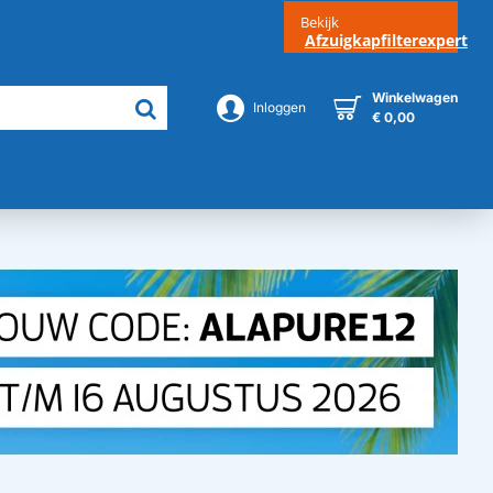
Bekijk
Klantenservice
Contact
Afzuigkapfilterexpert
Winkelwagen
Inloggen
€ 0,00
Merken