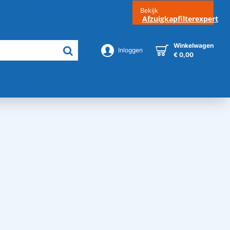
Bekijk
Klantenservice
Contact
Afzuigkapfilterexpert
Winkelwagen
Inloggen
€ 0,00
Merken