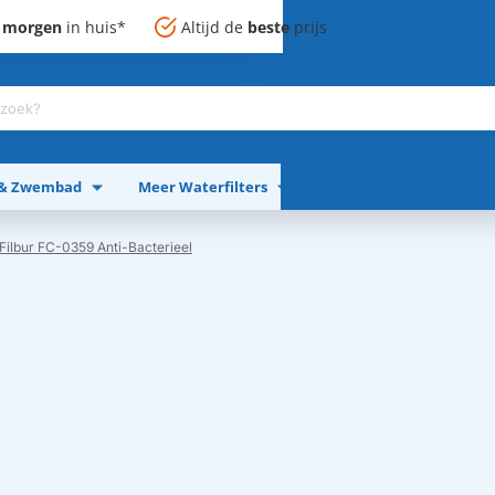
,
morgen
in huis*
Altijd de
beste
prijs
 & Zwembad
Meer Waterfilters
Meer Apparaten
 Filbur FC-0359 Anti-Bacterieel