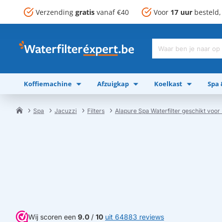
Verzending
gratis
vanaf €40
Voor
17 uur
besteld
Waar
ben
je
Koffiemachine
Afzuigkap
Koelkast
Spa
naar
op
zoek?
Spa
Jacuzzi
Filters
Alapure Spa Waterfilter geschikt voor
home
Wij scoren een
9.0
/
10
uit 64883 reviews