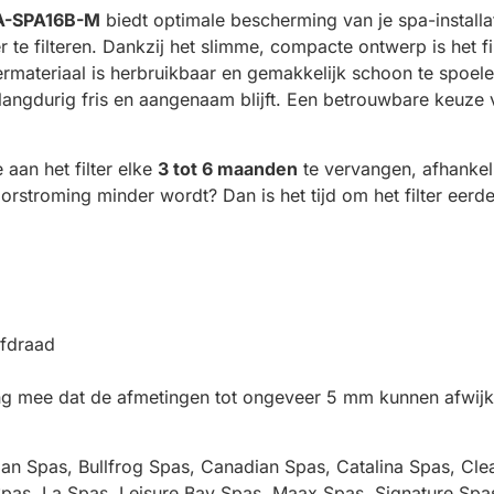
A-SPA16B-M
biedt optimale bescherming van je spa-installatie
 te filteren. Dankzij het slimme, compacte ontwerp is het f
ermateriaal is herbruikbaar en gemakkelijk schoon te spoel
langdurig fris en aangenaam blijft. Een betrouwbare keuze
aan het filter elke
3 tot 6 maanden
te vervangen, afhankel
oorstroming minder wordt? Dan is het tijd om het filter eerd
efdraad
ning mee dat de afmetingen tot ongeveer 5 mm kunnen afwijk
an Spas, Bullfrog Spas, Canadian Spas, Catalina Spas, Clea
pas, La Spas, Leisure Bay Spas, Maax Spas, Signature Spa