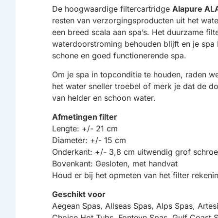
De hoogwaardige filtercartridge
Alapure AL
resten van verzorgingsproducten uit het water
een breed scala aan spa’s. Het duurzame filt
waterdoorstroming behouden blijft en je spa 
schone en goed functionerende spa.
Om je spa in topconditie te houden, raden we 
het water sneller troebel of merk je dat de d
van helder en schoon water.
Afmetingen filter
Lengte: +/- 21 cm
Diameter: +/- 15 cm
Onderkant: +/- 3,8 cm uitwendig grof schro
Bovenkant: Gesloten, met handvat
Houd er bij het opmeten van het filter reke
Geschikt voor
Aegean Spas, Allseas Spas, Alps Spas, Artesi
Choice Hot Tubs, Fonteyn Spas, Gulf Coast S