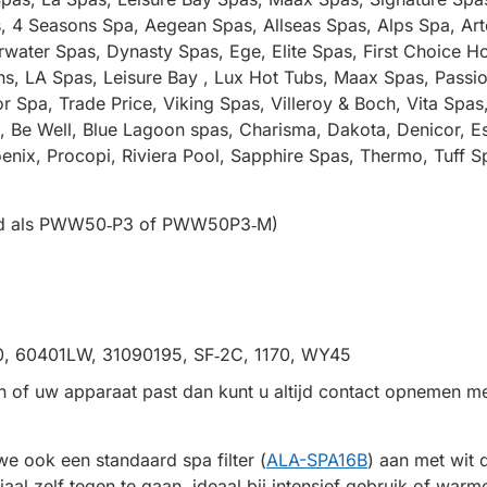
s, 4 Seasons Spa, Aegean Spas, Allseas Spas, Alps Spa, Art
rwater Spas, Dynasty Spas, Ege, Elite Spas, First Choice Ho
ions, LA Spas, Leisure Bay , Lux Hot Tubs, Maax Spas, Pass
r Spa, Trade Price, Viking Spas, Villeroy & Boch, Vita Spa
, Be Well, Blue Lagoon spas, Charisma, Dakota, Denicor, E
hoenix, Procopi, Riviera Pool, Sapphire Spas, Thermo, Tuff 
uid als PWW50‑P3 of PWW50P3‑M)
0, 60401LW, 31090195, SF‑2C, 1170, WY45
n of uw apparaat past dan kunt u altijd contact opnemen me
 we ook een standaard spa filter (
ALA-SPA16B
) aan met wit 
iaal zelf tegen te gaan, ideaal bij intensief gebruik of war