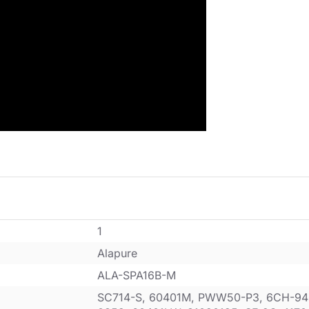
1
Alapure
ALA-SPA16B-M
SC714-S, 60401M, PWW50-P3, 6CH-94