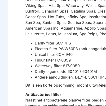
Viking Spas, Vita Spa, Waterway, Wellis Spa
Bullfrog, Canadian Spas, Catalina Spas, Clea
Coast Spas, Hot Tubs, Infinity Spa, Inspirat
Sun Spa, Sunbelt Spas, Sunrise Spas, Superio
American Spas Inc, Aquamarine, Apollo Spas
Leisurerite, Lotus, Millennium, Spa Peips, P
Darlly filter SC714-S
Pleatco filter PWW50P3 (ook aanged
Unicel filter 6CH‑940
Filbur filter FC‑0359
Waterway filter 817‑0050
Darlly eigen code 60401 / 60401M
Andere aanduidingen: DL714, S6CH‑94
Dit is een korte opsomming, mocht u twijfele
Antibacterieel filter
Naast het antibacteriële blauwe filter bieden
bacterie- en schimmelgroei op het filtermater