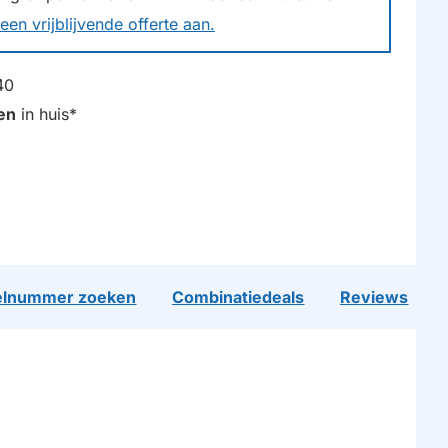
een vrijblijvende offerte aan.
40
en
in huis*
lnummer zoeken
Combinatiedeals
Reviews