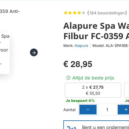
(
)
184 beoordelingen
Alapure Spa Wa
Filbur FC-0359 
Merk:
Alapure
Model:
ALA-SPA16B
|
€ 28,95
Altijd de beste prijs
2 x
€ 27,75
€ 55,50
Je bespaart 4%
J
Aantal
Bent u een ondernemin