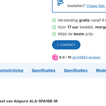
bestellen?
Vraag hier 
Verzending
gratis
vanaf €
Voor
17 uur
besteld,
morg
Altijd de
beste
prijs
CONTACT
9.0
/
10
uit 64883 reviews
omschrijving
Specificaties
Specificaties
Mode
rieel van Alapure ALA-SPA16B-M