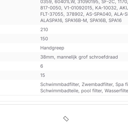
0359, 60401LW, 31090195, SF-2C, 117
817-0050, V1-01092015, KA-10032, AK
FLT-37055, 378902, AS-SPA040, ALA-S
ALASPA16, SPA16B-M, SPA16B, SPA16
210
150
Handgreep
38mm, mannelijk grof schroefdraad
6
15
Schwimmbadfilter, Zwembadfilter, Spa filt
Schwimmbadteile, pool filter, Wasserfilte