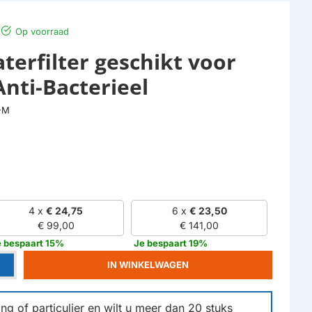
Op voorraad
terfilter geschikt voor
Anti-Bacterieel
-M
4 x
€ 24,75
6 x
€ 23,50
€ 99,00
€ 141,00
e bespaart 15%
Je bespaart 19%
IN WINKELWAGEN
g of particulier en wilt u meer dan
20
stuks