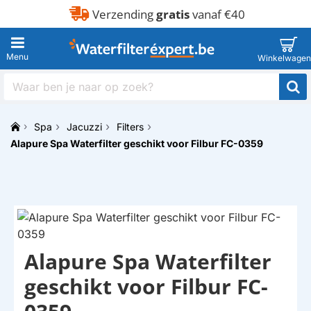
Verzending
gratis
vanaf €40
Waar
ben
je
Spa
Jacuzzi
Filters
naar
h
op
Alapure Spa Waterfilter geschikt voor Filbur FC-0359
o
zoek?
m
e
Alapure Spa Waterfilter
HUISMERK
geschikt voor Filbur FC-