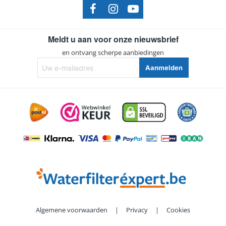
Spa/Pool
Denicor
Spa/Pool
Esparanto
Meldt u aan voor onze nieuwsbrief
Spa/Pool
H20
en ontvang scherpe aanbiedingen
Spa/Pool
Haven
Uw
Aanmelden
e-
Spa/Pool
Hawkeye
mailadres
Spa/Pool
Islander
Spa/Pool
Leisurerite
Spa/Pool
Lotus
Spa/Pool
Millennium
Spa/Pool
Spa Peips
Spa/Pool
Phoenix
Spa/Pool
Procopi
Algemene voorwaarden
|
Privacy
|
Cookies
Spa/Pool
Riviera Pool