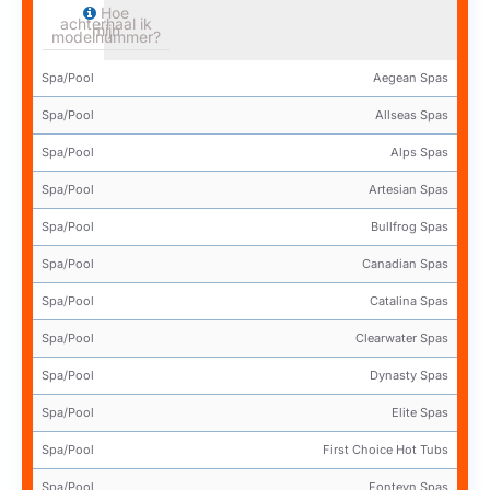
Hoe
achterhaal ik
mijn
modelnummer?
Spa/Pool
Aegean Spas
Spa/Pool
Allseas Spas
Spa/Pool
Alps Spas
Spa/Pool
Artesian Spas
Spa/Pool
Bullfrog Spas
Spa/Pool
Canadian Spas
Spa/Pool
Catalina Spas
Spa/Pool
Clearwater Spas
Spa/Pool
Dynasty Spas
Spa/Pool
Elite Spas
Spa/Pool
First Choice Hot Tubs
Spa/Pool
Fonteyn Spas