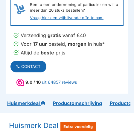
Bent u een onderneming of particulier en wilt u
meer dan
20
stuks bestellen?
Vraag hier een vrijblijvende offerte aan.
Verzending
gratis
vanaf €40
Voor
17 uur
besteld,
morgen
in huis*
Altijd de
beste
prijs
CONTACT
9.0
/
10
uit 64857 reviews
Huismerkdeal
Productomschrijving
Productom
Huismerk Deal
Extra voordelig