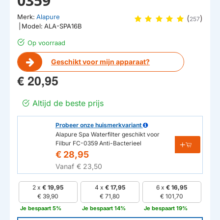
0359
Merk:
Alapure
(
)
257
|
Model:
ALA-SPA16B
Op voorraad
Geschikt voor mijn apparaat?
€ 20,95
Altijd de beste prijs
Probeer onze huismerkvariant
Alapure Spa Waterfilter geschikt voor
Filbur FC-0359 Anti-Bacterieel
€ 28,95
Vanaf
€ 23,50
2 x
€ 19,95
4 x
€ 17,95
6 x
€ 16,95
€ 39,90
€ 71,80
€ 101,70
Je bespaart 5%
Je bespaart 14%
Je bespaart 19%