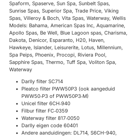
Spaform, Spaserve, Sun Spa, Sunbelt Spas,
Sunrise Spas, Superior Spa, Trade Price, Viking
Spas, Villeroy & Boch, Vita Spas, Waterway, Wellis
Models: Bahama, American Spas Inc, Aquamarine,
Apollo Spas, Be Well, Blue Lagoon spas, Charisma,
Dakota, Denicor, Esparanto, H20, Haven,
Hawkeye, Islander, Leisurerite, Lotus, Millennium,
Spa Peips, Phoenix, Procopi, Riviera Pool,
Sapphire Spas, Thermo, Tuff Spa, Voliton Spa,
Waterway
Darlly filter SC714
Pleatco filter PWW50P3 (ook aangeduid
PWW50‑P3 of PWW50P3‑M)
Unicel filter 6CH‑940
Filbur filter FC‑0359
Waterway filter 817‑0050
Darlly eigen code 60401
Andere aanduidingen: DL714, S6CH-940,