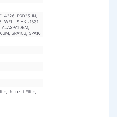
C-4326, PRB25-IN,
5, WELLIS AKU1831,
, ALASPA10BM,
0BM, SPA10B, SPA10
er, Jacuzzi-Filter,
r