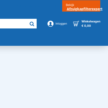
Bekijk
Klantenservice
Contact
Afzuigkapfilterexpert
Winkelwagen
Inloggen
€ 0,00
Merken