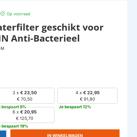
Op voorraad
terfilter geschikt voor
IN Anti-Bacterieel
-M
3 x
€ 23,50
4 x
€ 22,95
€ 70,50
€ 91,80
e bespaart 9%
Je bespaart 12%
6 x
€ 20,95
€ 125,70
e bespaart 19%
IN WINKELWAGEN