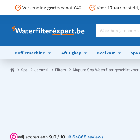
Verzending
gratis
vanaf €40
Voor
17 uur
besteld
Waar
ben
je
Koffiemachine
Afzuigkap
Koelkast
Spa
naar
op
zoek?
Spa
Jacuzzi
Filters
Alapure Spa Waterfilter geschikt voor
home
Wij scoren een
9.0
/
10
uit 64868 reviews