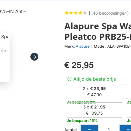
(
)
146 beoordelingen
Alapure Spa Wa
Pleatco PRB25-
Merk:
Alapure
Model:
ALA-SPA10B
|
€ 25,95
Altijd de beste prijs
2 x
€ 23,95
€ 47,90
Je bespaart 8%
J
5 x
€ 21,95
€ 109,75
Je bespaart 15%
J
Aantal