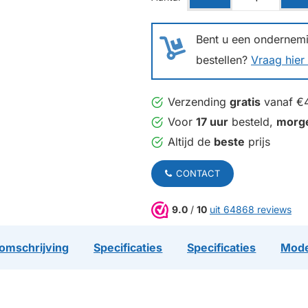
Bent u een ondernemin
bestellen?
Vraag hier 
Verzending
gratis
vanaf €
Voor
17 uur
besteld,
morg
Altijd de
beste
prijs
CONTACT
9.0
/
10
uit 64868 reviews
omschrijving
Specificaties
Specificaties
Mode