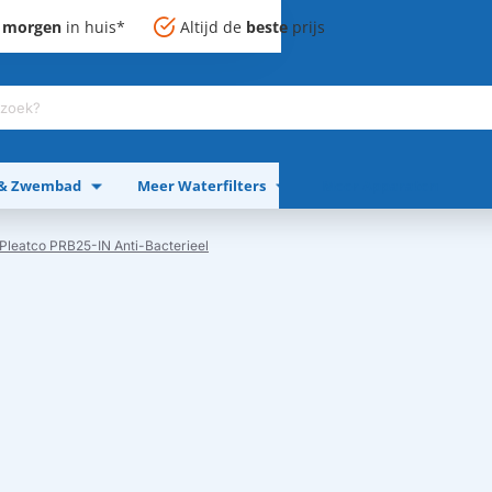
,
morgen
in huis*
Altijd de
beste
prijs
 & Zwembad
Meer Waterfilters
Meer Apparaten
 Pleatco PRB25-IN Anti-Bacterieel