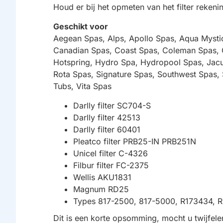
Houd er bij het opmeten van het filter reke
Geschikt voor
Aegean Spas, Alps, Apollo Spas, Aqua Mysti
Canadian Spas, Coast Spas, Coleman Spas, C
Hotspring, Hydro Spa, Hydropool Spas, Jacu
Rota Spas, Signature Spas, Southwest Spas, S
Tubs, Vita Spas
Darlly filter SC704-S
Darlly filter 42513
Darlly filter 60401
Pleatco filter PRB25-IN PRB251N
Unicel filter C-4326
Filbur filter FC-2375
Wellis AKU1831
Magnum RD25
Types 817-2500, 817-5000, R173434,
Dit is een korte opsomming, mocht u twijfele