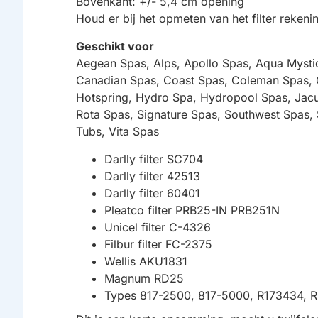
Bovenkant: +/- 5,4 cm opening
Houd er bij het opmeten van het filter reke
Geschikt voor
Aegean Spas, Alps, Apollo Spas, Aqua Mysti
Canadian Spas, Coast Spas, Coleman Spas, C
Hotspring, Hydro Spa, Hydropool Spas, Jacu
Rota Spas, Signature Spas, Southwest Spas, S
Tubs, Vita Spas
Darlly filter SC704
Darlly filter 42513
Darlly filter 60401
Pleatco filter PRB25-IN PRB251N
Unicel filter C-4326
Filbur filter FC-2375
Wellis AKU1831
Magnum RD25
Types 817-2500, 817-5000, R173434,