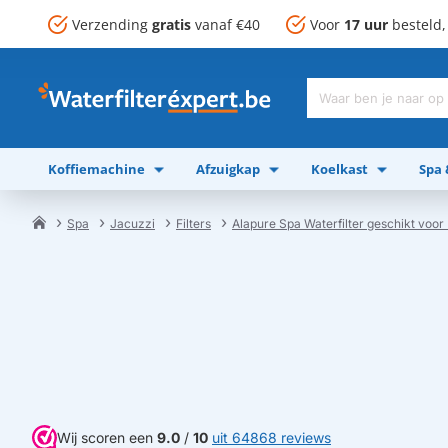
Verzending
gratis
vanaf €40
Voor
17 uur
besteld
Waar
ben
je
Koffiemachine
Afzuigkap
Koelkast
Spa
naar
op
zoek?
Spa
Jacuzzi
Filters
Alapure Spa Waterfilter geschikt voo
home
Wij scoren een
9.0
/
10
uit 64868 reviews