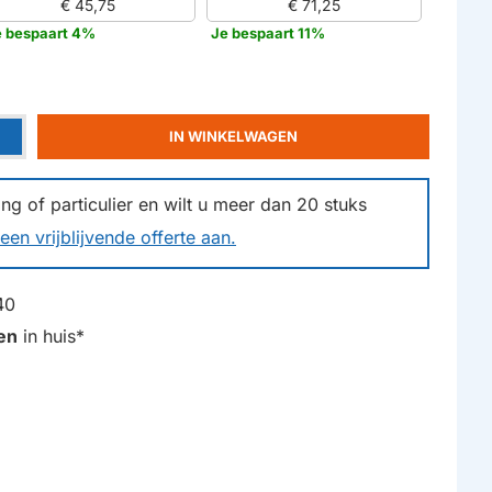
€ 45,75
€ 71,25
e bespaart 4%
Je bespaart 11%
IN WINKELWAGEN
g of particulier en wilt u meer dan
20
stuks
een vrijblijvende offerte aan.
40
en
in huis*