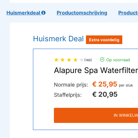
Huismerkdeal
Productomschrijving
Product
Huismerk Deal
Extra voordelig
Op voorraad
(146)
Alapure Spa Waterfilte
€ 25,95
Normale prijs:
per stuk
€ 20,95
Staffelprijs:
IN WINKEL