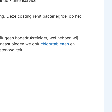
t de klantenservice.
ting. Deze coating remt bacteriegroei op het
uik geen hogedrukreiniger, wel hebben wij
rnaast bieden we ook
chloortabletten
en
terkwaliteit.