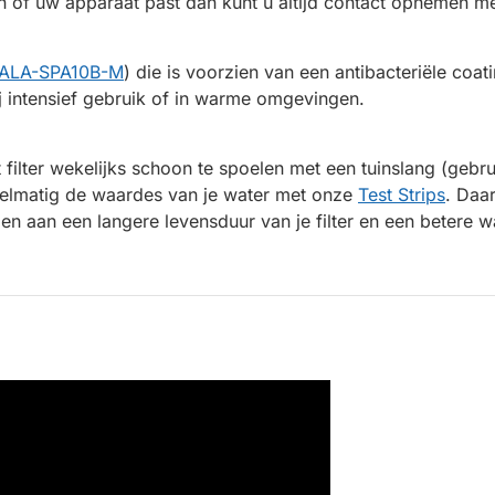
n of uw apparaat past dan kunt u altijd contact opnemen me
ALA-SPA10B-M
) die is voorzien van een antibacteriële coa
bij intensief gebruik of in warme omgevingen.
 filter wekelijks schoon te spoelen met een tuinslang (gebr
elmatig de waardes van je water met onze
Test Strips
. Daa
en aan een langere levensduur van je filter en een betere wa