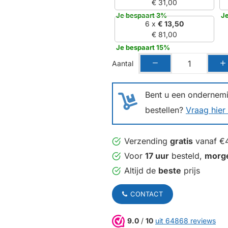
€ 31,00
Je bespaart 3%
J
6 x
€ 13,50
€ 81,00
Je bespaart 15%
Aantal
Bent u een ondernemin
bestellen?
Vraag hier 
Verzending
gratis
vanaf €
Voor
17 uur
besteld,
morg
Altijd de
beste
prijs
CONTACT
9.0
/
10
uit 64868 reviews