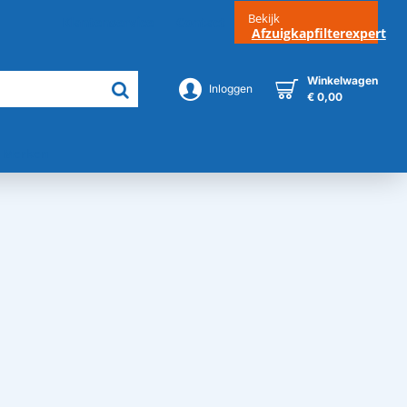
Bekijk
Klantenservice
Contact
Afzuigkapfilterexpert
Winkelwagen
Inloggen
€ 0,00
Merken