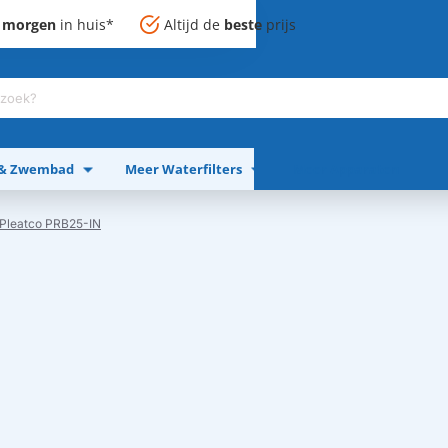
,
morgen
in huis*
Altijd de
beste
prijs
 & Zwembad
Meer Waterfilters
Meer Apparaten
r Pleatco PRB25-IN