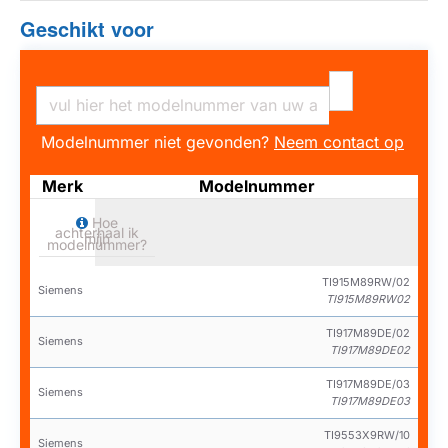
Geschikt voor
Modelnummer niet gevonden?
Neem contact op
Merk
Modelnummer
Hoe
achterhaal ik
mijn
modelnummer?
TI915M89RW/02
Siemens
TI915M89RW02
TI917M89DE/02
Siemens
TI917M89DE02
TI917M89DE/03
Siemens
TI917M89DE03
TI9553X9RW/10
Siemens