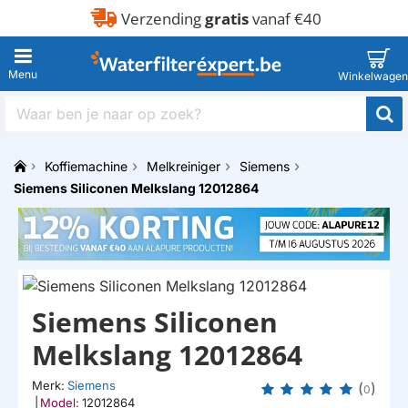
Verzending
gratis
vanaf €40
Waar
ben
je
Koffiemachine
Melkreiniger
Siemens
naar
h
op
Siemens Siliconen Melkslang 12012864
o
zoek?
m
e
Siemens Siliconen
Melkslang 12012864
Merk:
Siemens
(
)
0
|
Model:
12012864