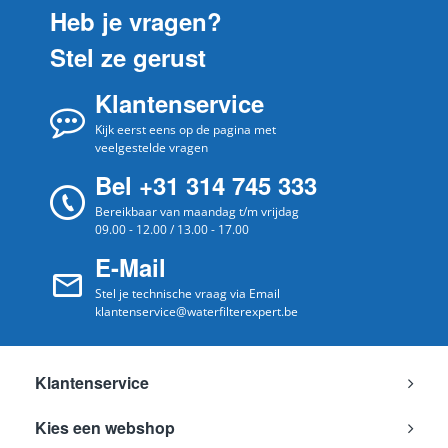
TI9575X9FU/10
Heb je vragen?
Siemens
TI9575X9FU10
Stel ze gerust
TI9575X9FU/20
Siemens
TI9575X9FU20
Klantenservice
TI9575X9FU/21
Siemens
Kijk eerst eens op de pagina met
TI9575X9FU21
veelgestelde vragen
TI9578X1DE/21
Siemens
Bel +31 314 745 333
TI9578X1DE21
Bereikbaar van maandag t/m vrijdag
TQ505DF8/02
Siemens
09.00 - 12.00 / 13.00 - 17.00
TQ505DF802
E-Mail
TQ505DF8/04
Siemens
TQ505DF804
Stel je technische vraag via Email
klantenservice@waterfilterexpert.be
TQ505DF8/09
Siemens
TQ505DF809
TQ505DF8/10
Siemens
Klantenservice
TQ505DF810
TQ507DF03/04
Kies een webshop
Siemens
TQ507DF0304