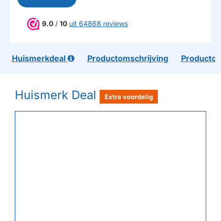
9.0
/
10
uit 64868 reviews
Huismerkdeal
Productomschrijving
Productom
Huismerk Deal
Extra voordelig