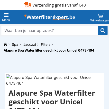
Verzending
gratis
vanaf €40
Waar
ben
je
Spa
Jacuzzi
Filters
naar
h
op
Alapure Spa Waterfilter geschikt voor Unicel 6473-164
o
zoek?
m
e
Alapure Spa Waterfilter
HUISMERK
geschikt voor Unicel