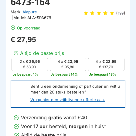
6473-164
Merk:
Alapure
(
)
199
|
Model:
ALA-SPA67B
Op voorraad
€ 27,95
Altijd de beste prijs
2 x
€ 26,95
4 x
€ 23,95
6 x
€ 22,95
€ 53,90
€ 95,80
€ 137,70
Je bespaart 4%
Je bespaart 14%
Je bespaart 18%
Bent u een onderneming of particulier en wilt u
meer dan
20
stuks bestellen?
Vraag hier een vrijblijvende offerte aan.
Verzending
gratis
vanaf €40
Voor
17 uur
besteld,
morgen
in huis*
Altijd de
beste
prijs