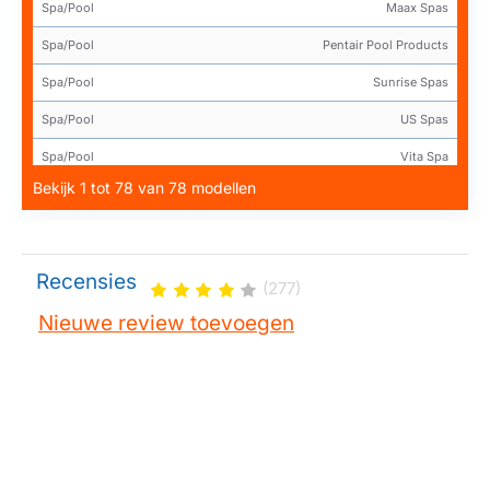
Spa/Pool
Maax Spas
Spa/Pool
Pentair Pool Products
Spa/Pool
Sunrise Spas
Spa/Pool
US Spas
Spa/Pool
Vita Spa
Bekijk 1 tot 78 van 78 modellen
Spa/Pool
Waterside Leisure
Spa/Pool
Waterway Plastics
Spa/Pool
Wellis Spas
Recensies
(277)
Spa/Pool
Darlly filter SC705
Nieuwe review toevoegen
Spa/Pool
Darlly filter 40353
Spa/Pool
Pleatco filter PRB35-IN / PRB351N
Spa/Pool
Unicel filter C-4335
Spa/Pool
Filbur filter FC-2385