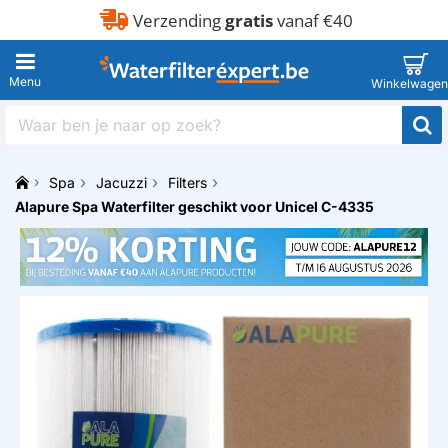
Verzending
gratis
vanaf €40
Waar
ben
je
Spa
Jacuzzi
Filters
naar
h
op
Alapure Spa Waterfilter geschikt voor Unicel C-4335
o
zoek?
m
e