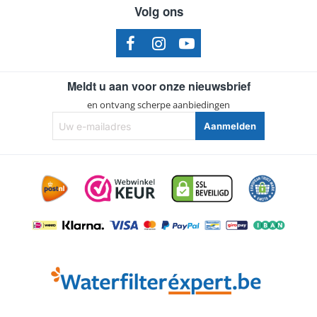
Volg ons
Spa/Pool
Pacific Spas
Spa/Pool
Pinnacle Spa
Spa/Pool
QCA Spas
Meldt u aan voor onze nieuwsbrief
Spa/Pool
Villeroy & Boch Spa
en ontvang scherpe aanbiedingen
Spa/Pool
Vision Hot Tubs
Uw
Aanmelden
e-
Spa/Pool
Master Spas
mailadres
Spa/Pool
Clear Water Spas
Spa/Pool
SC705
Spa/Pool
40353
Spa/Pool
PRB351N3
Spa/Pool
C-4335
Spa/Pool
FC-2385
Spa/Pool
SC-4335