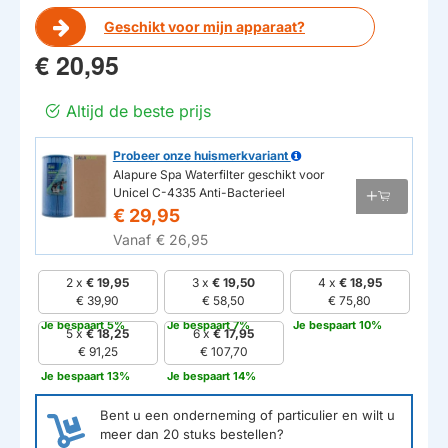
Geschikt voor mijn apparaat?
€ 20,95
Altijd de beste prijs
Probeer onze huismerkvariant
Alapure Spa Waterfilter geschikt voor
HUISMERK
Unicel C-4335 Anti-Bacterieel
€ 29,95
Vanaf
€ 26,95
2 x
€ 19,95
3 x
€ 19,50
4 x
€ 18,95
€ 39,90
€ 58,50
€ 75,80
Je bespaart 5%
Je bespaart 7%
Je bespaart 10%
5 x
€ 18,25
6 x
€ 17,95
€ 91,25
€ 107,70
Je bespaart 13%
Je bespaart 14%
Bent u een onderneming of particulier en wilt u
meer dan
20
stuks bestellen?