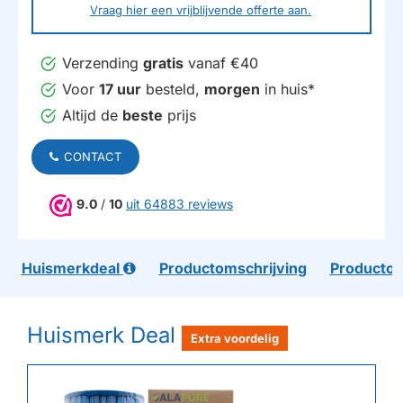
Vraag hier een vrijblijvende offerte aan.
Verzending
gratis
vanaf €40
Voor
17 uur
besteld,
morgen
in huis*
Altijd de
beste
prijs
CONTACT
9.0
/
10
uit 64883 reviews
Huismerkdeal
Productomschrijving
Productom
Huismerk Deal
Extra voordelig