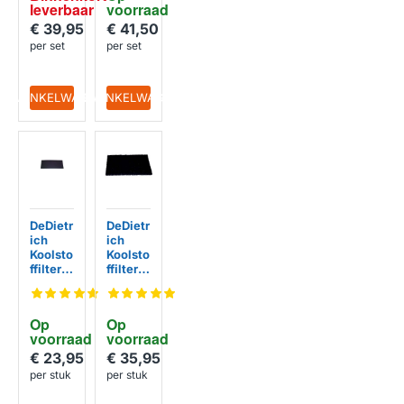
leverbaar
voorraad
€ 39,95
€ 41,50
per set
per set
IN WINKELWAGEN
IN WINKELWAGEN
DeDietr
DeDietr
ich
ich
Koolsto
Koolsto
ffilter
ffilter
74X141
74X72
1
63
Op 
Op 
voorraad
voorraad
€ 23,95
€ 35,95
per stuk
per stuk