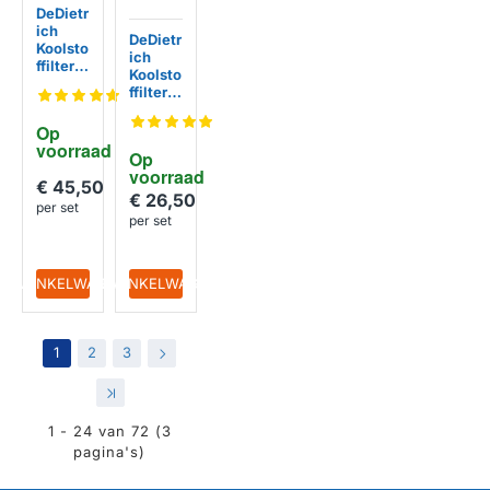
DeDietr
ich
DeDietr
Koolsto
ich
ffilter
Koolsto
AS000
ffilter
1707
74X38
95 (2
Op 
St.)
voorraad
Op 
voorraad
€ 45,50
€ 26,50
per set
per set
IN WINKELWAGEN
IN WINKELWAGEN
1
2
3
>
>|
1 - 24 van 72 (3
pagina's)