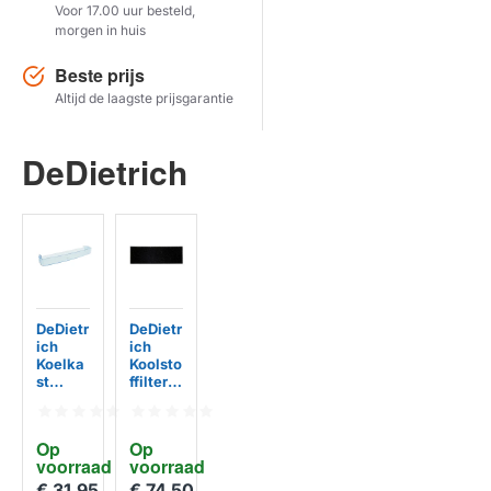
Voor 17.00 uur besteld,
morgen in huis
Herstel zoekopdracht
Beste prijs
TOON PRODUCTEN
Altijd de laagste prijsgarantie
DeDietrich
DeDietr
DeDietr
ich
ich
Koelka
Koolsto
st
ffilter
Flesse
DHK30
nbak
6AP1
738x4
Op 
Op 
40mm
voorraad
voorraad
224611
3100
€ 31,95
€ 74,50