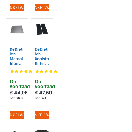
IN WINKELWAGEN
IN WINKELWAGEN
DeDietr
DeDietr
ich
ich
Metaal
Koolsto
filter
ffilter
AS600
AK912
4505
AE1
300x2
Op 
Op 
53mm
voorraad
voorraad
€ 44,95
€ 47,50
per stuk
per set
IN WINKELWAGEN
IN WINKELWAGEN