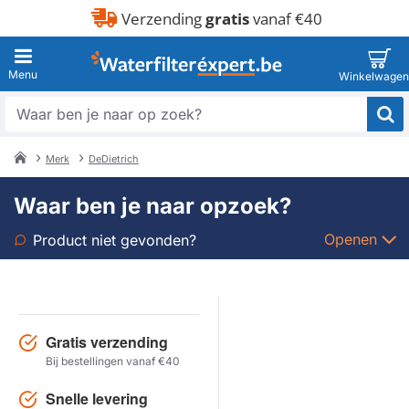
Verzending
gratis
vanaf €40
Waar
ben
je
Merk
DeDietrich
naar
home
op
Waar ben je naar opzoek?
zoek?
Openen
Product niet gevonden?
Soort
Merk
Gratis verzending
Bij bestellingen vanaf €40
Model
Snelle levering