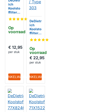
DeDietr
ich
Koolsto
ffilter
71S857
4
DeDietr
ich
Op 
Koolsto
voorraad
ffilter
77X29
82 /
Type
€ 12,95
Op 
303
voorraad
per stuk
€ 22,95
per stuk
IN WINKELWAGEN
IN WINKELWAGEN