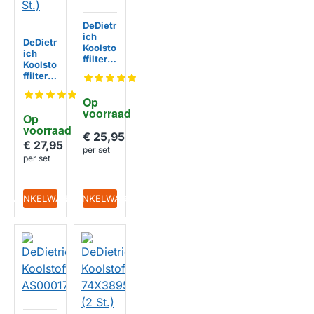
DeDietr
ich
DeDietr
Koolsto
ich
ffilter
Koolsto
71X152
ffilter
2
77X82
46 (2
Op 
St.)
voorraad
Op 
voorraad
€ 25,95
€ 27,95
per set
per set
IN WINKELWAGEN
IN WINKELWAGEN