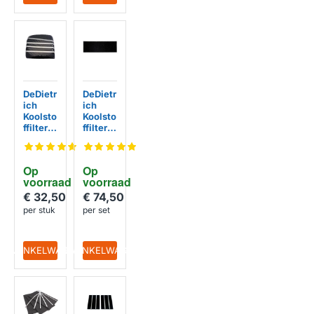
DeDietr
DeDietr
ich
ich
Koolsto
Koolsto
ffilter
ffilter
71X07
74X60
04
72
(2St.)
Op 
Op 
voorraad
voorraad
€ 32,50
€ 74,50
per stuk
per set
IN WINKELWAGEN
IN WINKELWAGEN