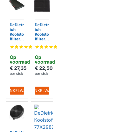
DeDietr
DeDietr
ich
ich
Koolsto
Koolsto
ffilter
ffilter
72X34
74X061
06
4
Op 
Op 
voorraad
voorraad
€ 27,35
€ 22,50
per stuk
per stuk
IN WINKELWAGEN
IN WINKELWAGEN