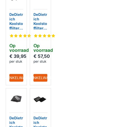
DeDietr
DeDietr
ich
ich
Koolsto
Koolsto
ffilter
ffilter
AS006
AS006
2460
2459
(3st.)
(2st.)
Op 
Op 
voorraad
voorraad
€ 39,95
€ 57,50
per stuk
per stuk
IN WINKELWAGEN
IN WINKELWAGEN
DeDietr
DeDietr
ich
ich
Koolsto
Koolsto