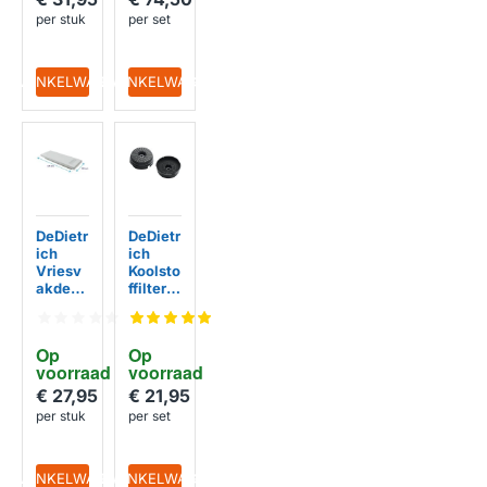
per stuk
per set
IN WINKELWAGEN
IN WINKELWAGEN
DeDietr
DeDietr
ich
ich
Vriesv
Koolsto
akdeur
ffilter
470x18
AS003
0mm /
2522 /
206375
AFC-
Op 
Op 
4028
36
voorraad
voorraad
(2st.)
€ 27,95
€ 21,95
per stuk
per set
IN WINKELWAGEN
IN WINKELWAGEN