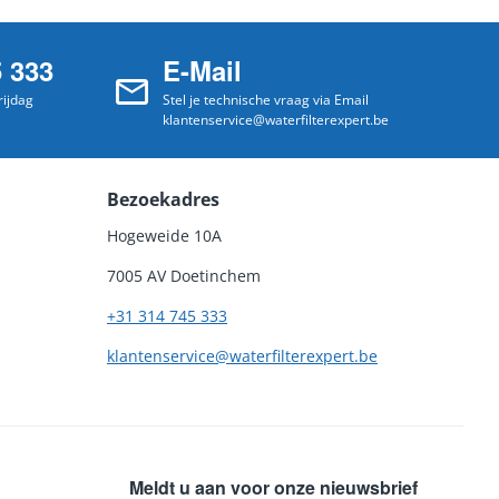
5 333
E-Mail
ijdag
Stel je technische vraag via Email
klantenservice@waterfilterexpert.be
Bezoekadres
Hogeweide 10A
7005 AV Doetinchem
+31 314 745 333
klantenservice@waterfilterexpert.be
Meldt u aan voor onze nieuwsbrief