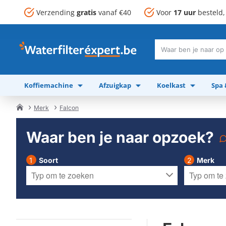
Verzending
gratis
vanaf €40
Voor
17 uur
besteld
Waar
ben
je
Koffiemachine
Afzuigkap
Koelkast
Spa
naar
op
zoek?
Merk
Falcon
home
Waar ben je naar opzoek?
Soort
Merk