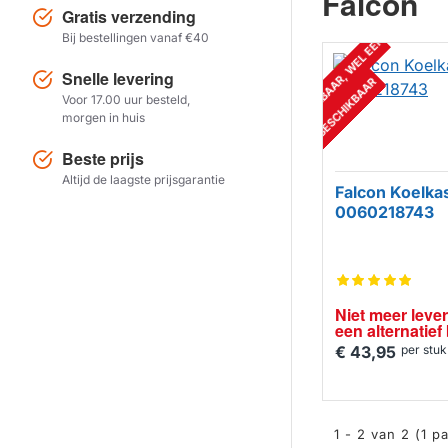
Falcon
Gratis verzending
Bij bestellingen vanaf €40
N
I
E
T
M
E
E
R
L
E
V
E
R
B
A
A
R
,
W
E
L
E
E
N
A
L
T
E
R
N
A
T
I
E
F
B
E
S
C
H
I
K
B
A
A
Snelle levering
R
Voor 17.00 uur besteld,
morgen in huis
Beste prijs
Altijd de laagste prijsgarantie
Falcon Koelkas
0060218743
Niet meer lever
een alternatie
€ 43,95
per stuk
1 - 2 van 2 (1 p