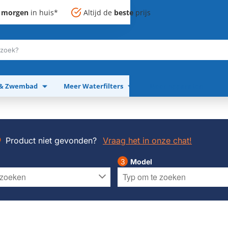
,
morgen
in huis*
Altijd de
beste
prijs
 & Zwembad
Meer Waterfilters
Meer Apparaten
Product niet gevonden?
Vraag het in onze chat!
Model