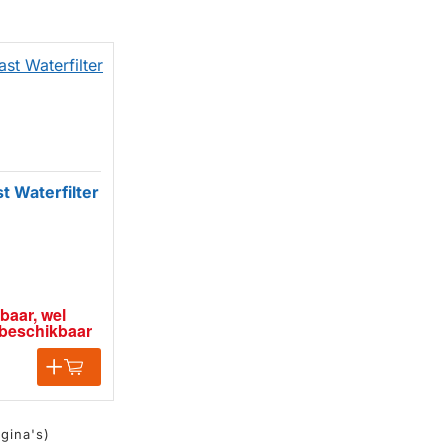
t Waterfilter
baar, wel 
f beschikbaar
agina's)