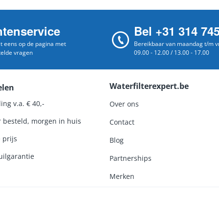
ntenservice
Bel +31 314 74
st eens op de pagina met
Bereikbaar van maandag t/m vr
telde vragen
09.00 - 12.00 / 13.00 - 17.00
Waterfilterexpert.be
elen
ing v.a. € 40,-
Over ons
r besteld, morgen in huis
Contact
 prijs
Blog
ilgarantie
Partnerships
Merken