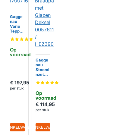
Gagge
nau
Vario
Teppan
yaki
plaat
roestvr
Op 
ijstaal
voorraad
170071
61
Gagge
nau
Stoomi
nzet
geschi
€ 197,95
kt voor
per stuk
Multi-
Op 
Braadp
voorraad
an met
Glazen
€ 114,95
Deksel
per stuk
005761
18 /
HEZ39
IN WINKELWAGEN
IN WINKELWAGEN
0012