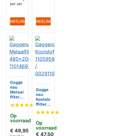
112
per set
IN WINKELWAGEN
IN WINKELWAGEN
Gagge
nau
Gagge
Metaal
nau
filter
Koolsto
480x2
ffilter
00mm
110595
110146
89 /
Op 
97
002911
voorraad
Op 
06
voorraad
€ 49,95
€ 47,50