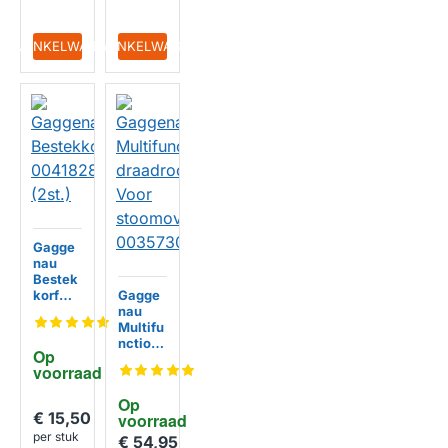
IN WINKELWAGEN
IN WINKELWAGEN
Gagge
nau
Bestek
korf
Gagge
004182
nau
80
Multifu
(2st.)
nctione
Op 
el
voorraad
draadr
ooster
Op 
Voor
€ 15,50
voorraad
stoomo
per stuk
vens
€ 54,95