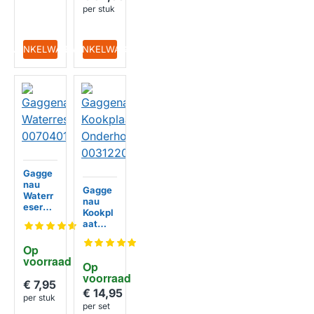
00357
per stuk
308
IN WINKELWAGEN
IN WINKELWAGEN
Gagge
nau
Gagge
Waterr
nau
eservoi
Kookpl
r
aat
00704
Onderh
017
oudsse
Op 
t
voorraad
Op 
003122
voorraad
04
€ 7,95
€ 14,95
per stuk
per set