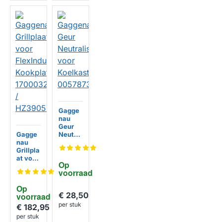
Gagge
nau
Geur
Gagge
Neutral
nau
isator
Grillpla
voor
at voor
Koelka
Op 
FlexInd
sten
voorraad
uctie
00578
Kookpl
734
Op 
aten
€ 28,50
voorraad
170003
per stuk
24 /
€ 182,95
HZ390
per stuk
522