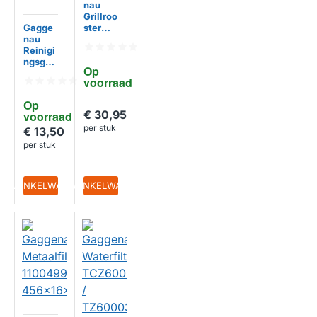
nau
Grillroo
Gagge
ster
nau
voor in
Reinigi
de
ngsgel
oven
Op 
003123
00356
voorraad
24 /
409
003118
Op 
59 voor
€ 30,95
voorraad
ovens
per stuk
200 ml
€ 13,50
per stuk
IN WINKELWAGEN
IN WINKELWAGEN