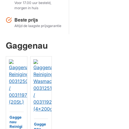
Voor 17.00 uur besteld,
morgen in huis
Herstel zoekopdracht
Beste prijs
TOON PRODUCTEN
Altijd de laagste prijsgarantie
Gaggenau
Gagge
nau
Gagge
Reinigi
nau