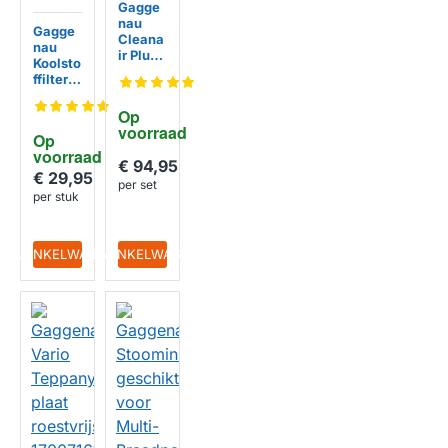
Gagge
nau
Gagge
Cleana
nau
ir Plus
Koolsto
Recirc
ffilter
ulaties
voor
et
Wijnko
Op 
170085
elkaste
voorraad
22 (3
Op 
n
St.)
voorraad
RA050
€ 94,95
200 /
€ 29,95
per set
00606
per stuk
509
IN WINKELWAGEN
IN WINKELWAGEN