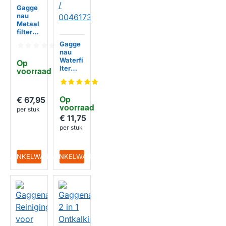
Gagge
nau
Metaal
filter
110049
Gagge
92
nau
456x16
Waterfi
Op 
x8mm
lter
voorraad
TCZ60
03 /
TZ600
Op 
€ 67,95
03 /
voorraad
004617
per stuk
32
€ 11,75
per stuk
IN WINKELWAGEN
IN WINKELWAGEN