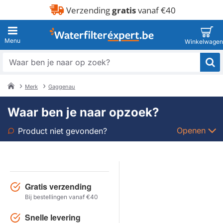
Verzending
gratis
vanaf €40
Waar
ben
je
Merk
Gaggenau
naar
home
op
Waar ben je naar opzoek?
zoek?
Openen
Product niet gevonden?
Soort
Merk
Gratis verzending
Bij bestellingen vanaf €40
Model
Snelle levering