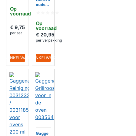
r
oudsse
Op 
003124
t
voorraad
77 /
Warmt
003121
epomp
Op 
94 /
droger
€ 9,75
voorraad
003115
WT7 /
per set
80
WT.7 /
€ 20,95
WTXH
per verpakking
7 /
WTU8 /
003124
IN WINKELWAGEN
IN WINKELWAGEN
74
Gagge