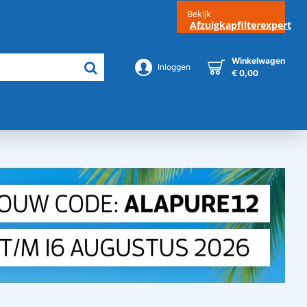
Bekijk
Klantenservice
Contact
Afzuigkapfilterexpert
Winkelwagen
Inloggen
€ 0,00
Merken