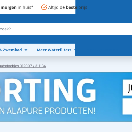
,
morgen
in huis*
Altijd de
beste
prijs
 & Zwembad
Meer Waterfilters
Meer Apparaten
dsdoekjes 312007 / 311134