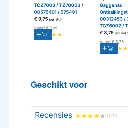
TCZ7003 / TZ70003 /
Gaggenau
00575491 / 575491
Ontkalkingst
€ 9,75
00312453 / 
per stuk
TCZ6002 / 
Vanaf
€ 7,95
312453
€ 8,75
per ver
Vanaf
€ 6,75
Geschikt voor
Recensies
(176)