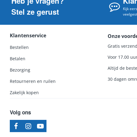
Heb je vragen?
Kla
Kijk eer
Stel ze gerust
veelges
Klantenservice
Onze voord
Gratis verzend
Bestellen
Voor 17.00 uu
Betalen
Altijd de beste
Bezorging
30 dagen omru
Retourneren en ruilen
Zakelijk kopen
Volg ons