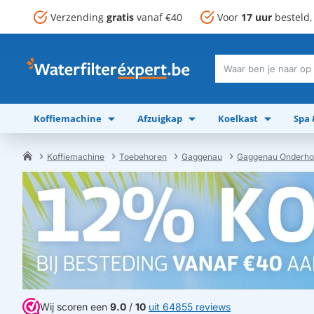
Verzending
gratis
vanaf €40
Voor
17 uur
besteld
Waar
ben
je
Koffiemachine
Afzuigkap
Koelkast
Spa
naar
op
zoek?
Koffiemachine
Toebehoren
Gaggenau
Gaggenau Onderhou
home
Wij scoren een
9.0
/
10
uit 64855 reviews