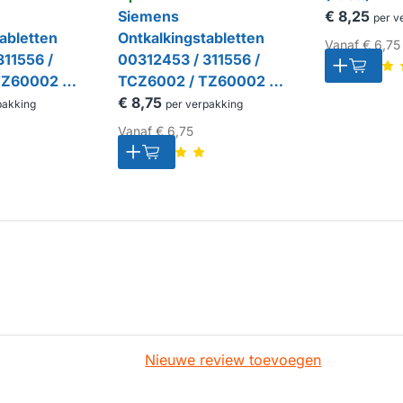
Siemens
€ 8,25
per v
abletten
Ontkalkingstabletten
Vanaf
€ 6,75
311556 /
00312453 / 311556 /
TZ60002 /
TCZ6002 / TZ60002 /
312453
€ 8,75
pakking
per verpakking
Vanaf
€ 6,75
Nieuwe review toevoegen