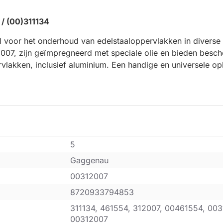
/ (00)311134
 voor het onderhoud van edelstaaloppervlakken in diverse
7, zijn geïmpregneerd met speciale olie en bieden bescher
akken, inclusief aluminium. Een handige en universele opl
5
Gaggenau
00312007
8720933794853
311134, 461554, 312007, 00461554, 003
00312007