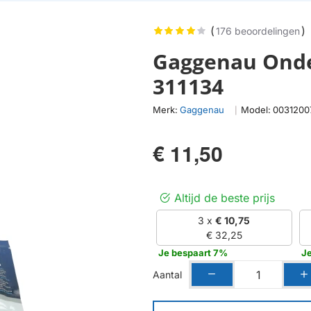
(
)
176 beoordelingen
Gaggenau Onde
311134
Merk:
Gaggenau
Model:
0031200
|
€ 11,50
Altijd de beste prijs
3 x
€ 10,75
€ 32,25
Je bespaart 7%
J
Aantal