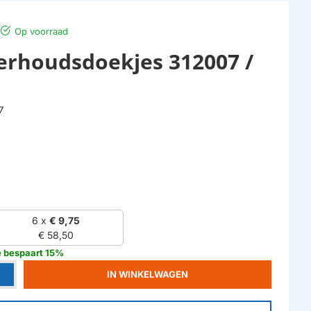
Op voorraad
rhoudsdoekjes 312007 /
7
6 x
€ 9,75
€ 58,50
e bespaart 15%
IN WINKELWAGEN