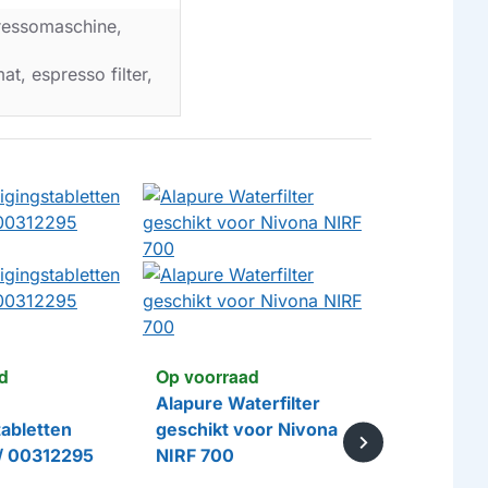
ressomaschine,
t, espresso filter,
d
Op voorraad
Op voorr
Alapure Waterfilter
Alapure
tabletten
geschikt voor Nivona
Reiniging
/ 00312295
NIRF 700
geschikt
NIRT 701