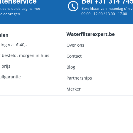
ntenservice
Bel +31 314 74
st eens op de pagina met
Bereikbaar van maandag t/m vr
telde vragen
09.00 - 12.00 / 13.00 - 17.00
Waterfilterexpert.be
elen
ing v.a. € 40,-
Over ons
r besteld, morgen in huis
Contact
 prijs
Blog
ilgarantie
Partnerships
Merken