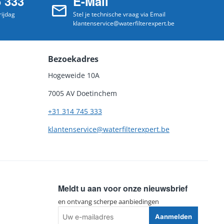
5 333
E-Mail
ijdag
Stel je technische vraag via Email
klantenservice@waterfilterexpert.be
Bezoekadres
Hogeweide 10A
7005 AV Doetinchem
+31 314 745 333
klantenservice@waterfilterexpert.be
Meldt u aan voor onze nieuwsbrief
en ontvang scherpe aanbiedingen
Uw
Aanmelden
e-