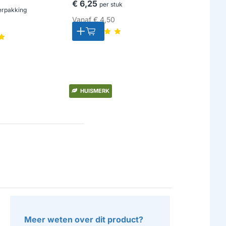
€ 6,25
per stuk
€ 5,95
erpakking
per
Vanaf
€ 4,50
Vanaf
€ 3,
HUISMERK
HUISMERK
Meer weten over dit product?