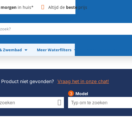
,
morgen
in huis*
Altijd de
beste
prijs
 & Zwembad
Meer Waterfilters
Meer Apparaten
Product niet gevonden?
Vraag het in onze chat!
Model