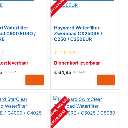
BINNENKORT LEVERBAAR
 Waterfilter
Hayward Waterfilter
d C900 EURO /
Zwembad CX250RE /
RE
C250 / C250EUR
ort leverbaar
Binnenkort leverbaar
5
per stuk
€ 64,95
per stuk
N
I
E
T
M
E
E
R
L
E
V
E
R
B
A
A
R
,
W
E
L
E
E
N
A
L
T
E
R
N
A
T
I
E
F
B
E
S
C
H
I
K
B
A
A
R