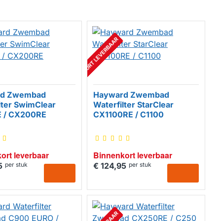
BINNENKORT LEVERBAAR
rd Zwembad
Hayward Zwembad
lter SwimClear
Waterfilter StarClear
 / CX200RE
CX1100RE / C1100
ort leverbaar
Binnenkort leverbaar
5
per stuk
€ 124,95
per stuk