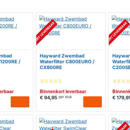
BINNENKORT LEVERBAAR
BINNENKORT LEVERBAAR
mbad
Hayward Zwembad
Haywa
X1200RE /
Waterfilter C800EURO /
Waterfi
CX800RE
C200SE
erbaar
Binnenkort leverbaar
Binnenk
€ 94,95
per stuk
€ 179,9