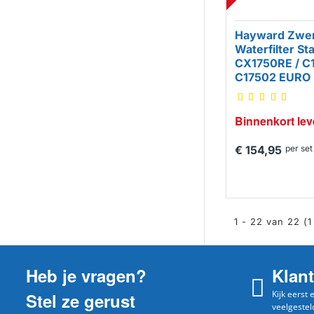
Hayward Zwe
Waterfilter St
CX1750RE / C1
C17502 EURO
Binnenkort lev
€ 154,95
per set
1 - 22 van 22 (1
Heb je vragen?
Klan
Kijk eerst
Stel ze gerust
veelgestel