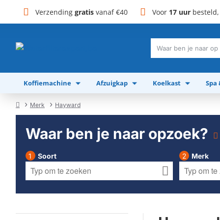
Verzending
gratis
vanaf €40
Voor
17 uur
besteld
Waar
ben
je
Koffiemachine
Afzuigkap
Koelkast
Spa
naar
op
zoek?
Merk
Hayward
home
Waar ben je naar opzoek?
Soort
Merk