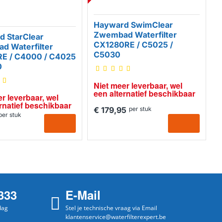
Hayward SwimClear
Zwembad Waterfilter
d StarClear
CX1280RE / C5025 /
d Waterfilter
C5030
E / C4000 / C4025
0
Niet meer leverbaar, wel 
een alternatief beschikbaar
r leverbaar, wel 
rnatief beschikbaar
€ 179,95
per stuk
per stuk
333
E-Mail
dag
Stel je technische vraag via Email
klantenservice@waterfilterexpert.be