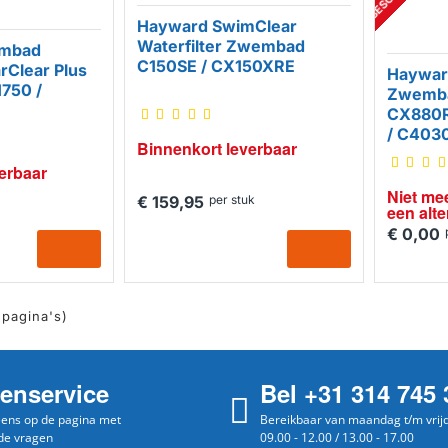
R
Hayward SwimClear
Waterfilter Zwembad
mbad
C150SE / CX150XRE
arClear Plus
Haywar
750 /
Zwemba
CX880R
/ C403
Binnenkort leverbaar
erbaar
Niet mee
€ 159,95
per stuk
een alte
€ 0,00
 pagina's)
tenservice
Bel +31 314 745 
 eens op de pagina met
Bereikbaar van maandag t/m vrij
de vragen
09.00 - 12.00 / 13.00 - 17.00