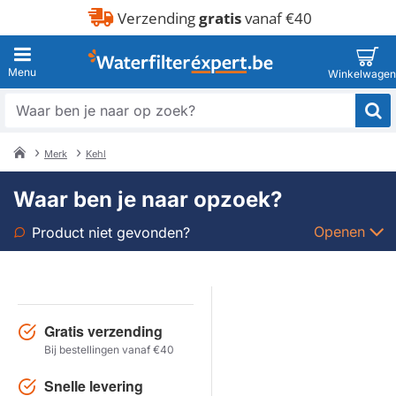
Verzending
gratis
vanaf €40
Waar
ben
je
Merk
Kehl
naar
home
op
Waar ben je naar opzoek?
zoek?
Openen
Product niet gevonden?
Soort
Merk
Gratis verzending
Bij bestellingen vanaf €40
Model
Snelle levering