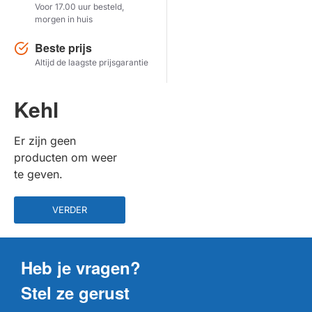
Voor 17.00 uur besteld,
morgen in huis
Herstel zoekopdracht
Beste prijs
TOON PRODUCTEN
Altijd de laagste prijsgarantie
Kehl
Er zijn geen
producten om weer
te geven.
VERDER
Heb je vragen?
Stel ze gerust