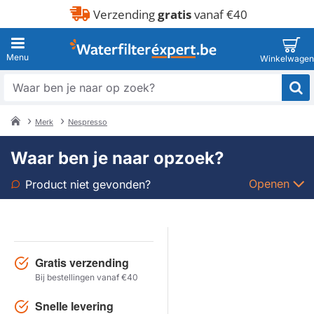
Verzending
gratis
vanaf €40
Waar
ben
je
Merk
Nespresso
naar
home
op
Waar ben je naar opzoek?
zoek?
Openen
Product niet gevonden?
Soort
Merk
Gratis verzending
Bij bestellingen vanaf €40
Model
Snelle levering