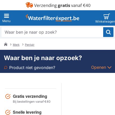
Verzending
gratis
vanaf €40
Waar
ben
je
Merk
Pentair
naar
home
op
Waar ben je naar opzoek?
zoek?
Openen
Product niet gevonden?
Soort
Merk
Gratis verzending
Bij bestellingen vanaf €40
Model
Snelle levering