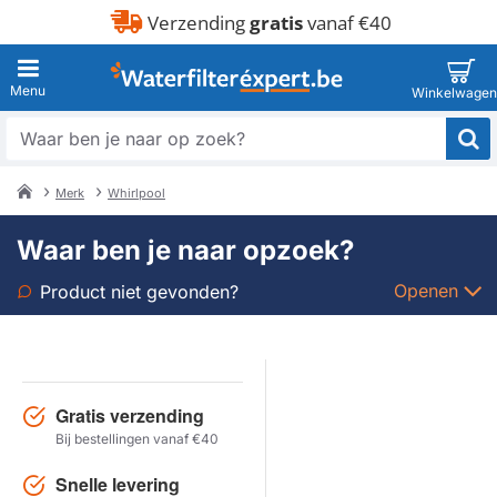
Verzending
gratis
vanaf €40
Waar
ben
je
Merk
Whirlpool
naar
home
op
Waar ben je naar opzoek?
zoek?
Openen
Product niet gevonden?
Soort
Merk
Gratis verzending
Bij bestellingen vanaf €40
Model
Snelle levering