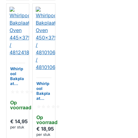
Whirlp
ool
Bakpla
at
Whirlp
Oven
ool
445x3
Bakpla
75mm /
at
Op 
481241
Oven
voorraad
838127
450x3
75mm /
Op 
481010
€ 14,95
voorraad
674818
per stuk
/
€ 18,95
481010
per stuk
657929