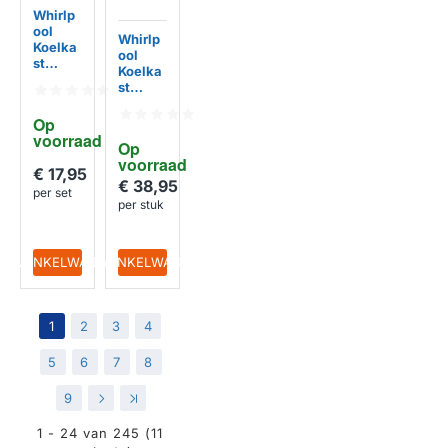
Whirlp
ool
Whirlp
Koelka
ool
st
Koelka
Bevesti
st
gingss
Deurba
et
k
Op 
481231
440x1
voorraad
019131
Op 
05mm
voorraad
481010
€ 17,95
47696
€ 38,95
per set
0
per stuk
IN WINKELWAGEN
IN WINKELWAGEN
1
2
3
4
5
6
7
8
9
>
>|
1 - 24 van 245 (11