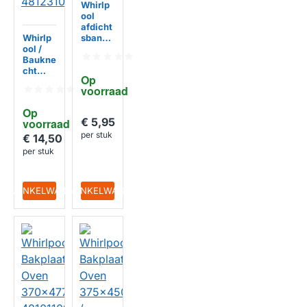
Whirlp
ool
afdicht
Whirlp
sband
ool /
(2.40m
Baukne
)
cht
kookpl
Op 
Koelka
aat
voorraad
st
481246
deurgel
688969
Op 
eider
€ 5,95
voorraad
kit
per stuk
481231
€ 14,50
02820
per stuk
8
IN WINKELWAGEN
IN WINKELWAGEN