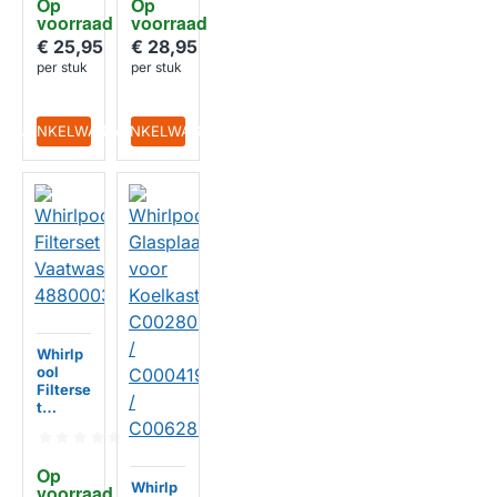
Op 
Op 
086369
60
voorraad
voorraad
1
€ 25,95
€ 28,95
per stuk
per stuk
IN WINKELWAGEN
IN WINKELWAGEN
Whirlp
ool
Filterse
t
Vaatwa
sser
48800
Op 
038668
Whirlp
voorraad
2