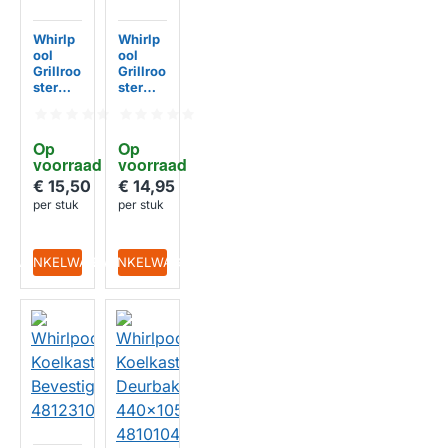
Whirlp
Whirlp
ool
ool
Grillroo
Grillroo
ster
ster
Oven
Oven
452x3
479x3
73mm /
65mm /
Op 
Op 
481010
C0072
voorraad
voorraad
518218
9819
€ 15,50
€ 14,95
per stuk
per stuk
IN WINKELWAGEN
IN WINKELWAGEN