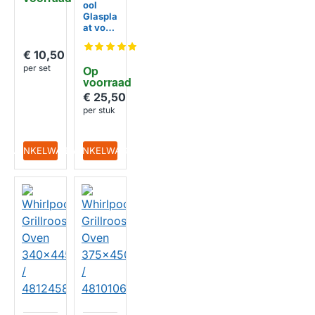
ool
Glaspla
at voor
Koelka
st
€ 10,50
C0028
per set
Op 
0892 /
voorraad
C0004
1968 /
€ 25,50
C0062
per stuk
8270
IN WINKELWAGEN
IN WINKELWAGEN