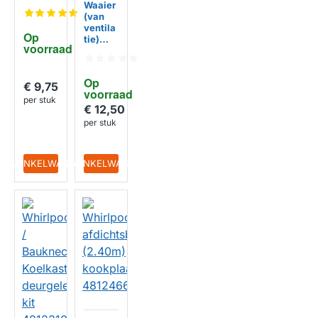
platen
Waaier
481281
(van
719207
ventila
Op 
tie)
voorraad
voor
o.a.
Whirlp
Op 
ool
€ 9,75
voorraad
afzuigk
per stuk
ap
€ 12,50
48800
per stuk
097972
3
IN WINKELWAGEN
IN WINKELWAGEN