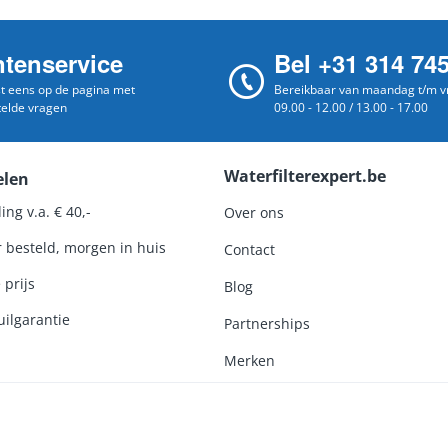
ntenservice
Bel +31 314 74
st eens op de pagina met
Bereikbaar van maandag t/m vr
telde vragen
09.00 - 12.00 / 13.00 - 17.00
Waterfilterexpert.be
elen
ing v.a. € 40,-
Over ons
r besteld, morgen in huis
Contact
 prijs
Blog
ilgarantie
Partnerships
Merken