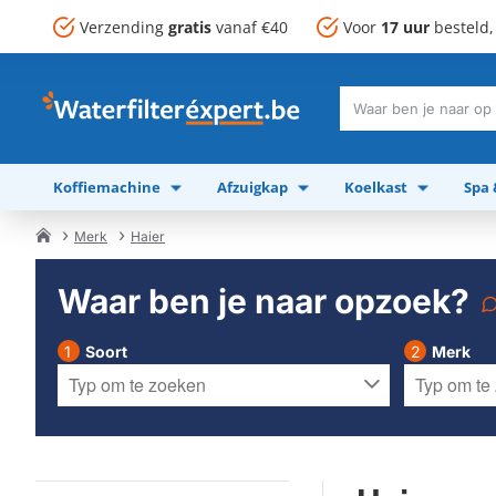
Verzending
gratis
vanaf €40
Voor
17 uur
besteld
Waar
ben
je
Koffiemachine
Afzuigkap
Koelkast
Spa
naar
op
zoek?
Merk
Haier
home
Waar ben je naar opzoek?
Soort
Merk