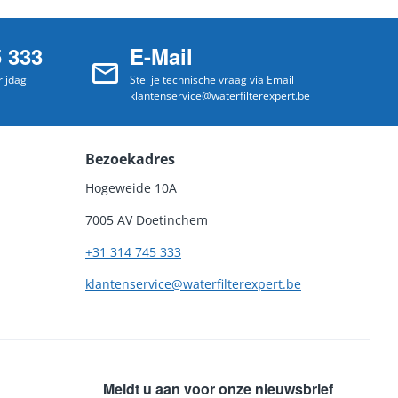
5 333
E-Mail
ijdag
Stel je technische vraag via Email
klantenservice@waterfilterexpert.be
Bezoekadres
Hogeweide 10A
7005 AV Doetinchem
+31 314 745 333
klantenservice@waterfilterexpert.be
Meldt u aan voor onze nieuwsbrief