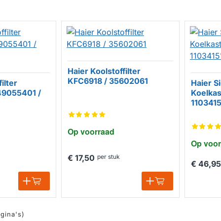
Haier Koolstoffilter
KFC6918 / 35602061
ilter
Haier S
49055401 /
Koelkas
110341
Op voorraad
Op voor
€ 17,50
per stuk
€ 46,95
agina's)