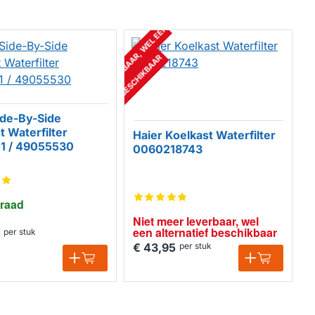
N
I
E
T
M
E
E
R
L
E
V
E
R
B
A
A
R
,
W
E
L
E
E
N
A
L
T
E
R
N
A
T
I
E
F
B
E
S
C
H
I
K
B
A
A
R
ide-By-Side
t Waterfilter
Haier Koelkast Waterfilter
51 / 49055530
0060218743
raad
Niet meer leverbaar, wel 
een alternatief beschikbaar
per stuk
€ 43,95
per stuk