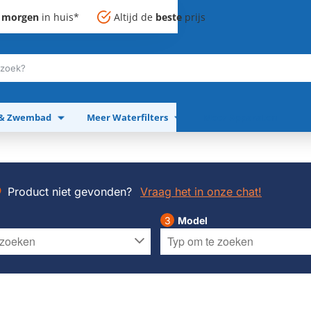
,
morgen
in huis*
Altijd de
beste
prijs
 & Zwembad
Meer Waterfilters
Meer Apparaten
Product niet gevonden?
Vraag het in onze chat!
Model